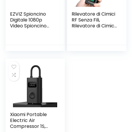
EZVIZ Spioncino
Rilevatore di Cimici
Digitale 1080p
RF Senza Fili,
Video Spioncino
Rilevatore di Cimici
Senza Fili con
GPS Spy Finder
Monitor 4,3″ Pollici,
Hidden Camera
Suoneria
Laser per GSM
Campanello
Tracker Wiretap
Integrata, Visione
Wireless Cameras
Notturna,Rilevame
Bug Finder
nto Movimento PIR,
Audio
Bidirezionale,Grand
e Angolo
Xiaomi Portable
Electric Air
Compressor 1S,