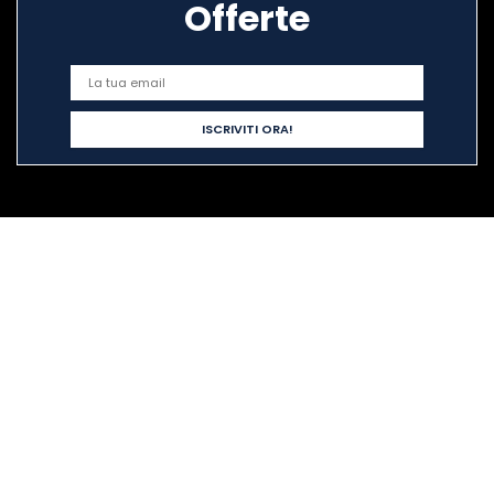
Offerte
Link veloci
Home
Acquista tutto
Blog
I nostri negozi online
Pubblicità
Dichiarazioni