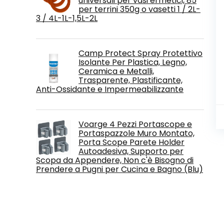
universali per vasi ermetici, 85
per terrini 350g o vasetti 1 / 2L-
3 / 4L-1L-1,5L-2L
Camp Protect Spray Protettivo
Isolante Per Plastica, Legno,
Ceramica e Metalli,
Trasparente, Plastificante,
Anti-Ossidante e Impermeabilizzante
Voarge 4 Pezzi Portascope e
Portaspazzole Muro Montato,
Porta Scope Parete Holder
Autoadesiva, Supporto per
Scopa da Appendere, Non c'è Bisogno di
Prendere a Pugni per Cucina e Bagno (Blu)