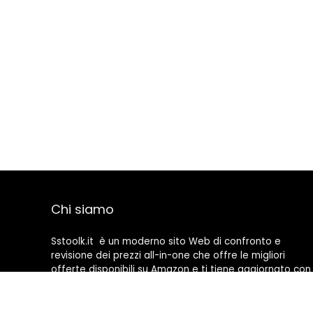
Chi siamo
Sstoolk.it è un moderno sito Web di confronto e
revisione dei prezzi all-in-one che offre le migliori
offerte disponibili su Amazon e ti tiene aggiornato con
gli ultimi blog aggiunti. Tutte le immagini sono di
proprietà dei rispettivi proprietari. Tutti i contenuti
citati derivano dalle rispettive fonti.