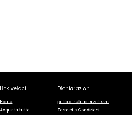
Link veloci
Dichiarazioni
Home
politica sulla riservatezza
Acquista tutto
Termini e Condizioni
Blog
Divulgazione delle
Affiliazioni
I nostri negozi online