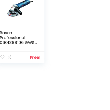
Bosch
Professional
0601388106 GWS
7-115
Smerigliatrice
Angolare, 720 W,
Free!
1.8 kg, 115 mm, Blu,
230 V