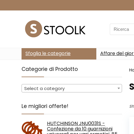
Search
for:
Sfoglia le categorie
Affare del gio
Categorie di Prodotto
H
‎
Select a category
Le migliori offerte!
Sh
HUTCHINSON JNU0031S -
Confezione da 10 guarnizioni