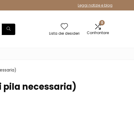
Leggi notizie e blog
0
Confrontare
Lista dei desideri
cessaria)
i pila necessaria)