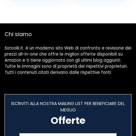
Cromo con Filtro in
25 mm, ABS,
Plastica ABS + 1pz
Cromo, Argento
Chiave per
Aeratore del
Rubinetto
Chi siamo
Universale
Sstoolk.it è un moderno sito Web di confronto e revisione dei
prezzi all-in-one che offre le migliori offerte disponibili su
Amazon e ti tiene aggiornato con gli ultimi blog aggiunti.
Tutte le immagini sono di proprietà dei rispettivi proprietari.
Tutti i contenuti citati derivano dalle rispettive fonti.
ISCRIVITI ALLA NOSTRA MAILING LIST PER BENEFICIARE DEL
MEGLIO
Offerte