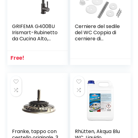
GRIFEMA G4008U
Cerniere del sedile
Irismart-Rubinetto
del WC Coppia di
da Cucina Alto,
cerniere di
Miscelatore
ricambio rifinite in
Monocomando
lega Coprivaso
per Lavello, Acciaio
Sedile WC per
Free!
Inox, Grigio
Legno | Resina |
[Exclusiva
MDF Sedili WC –
Amazon]
Compresi i
[Esclusiva
Raccordi
Amazon]
Franke, tappo con
Rhütten, Akqua Blu
cestello originale, 3
WC, Liquido