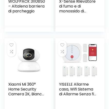
WOLFPACK 3110850
X-Sense Rilevatore
– Altalena barriera
di fumo e di
di parcheggio
monossido di
carbonio con 10
anni di batteria,
schermo LCD,
rilevatore di fumo e
CO con doppio
sensore conforme
agli standard EN
14604 e EN 50291,
auto-controllo,
SC08
Xiaomi Mi 360°
YISEELE Allarme
Home Security
casa, Wifi Sistema
Camera 2K, Bianco,
di Allarme Senza fili,
1.1 x 7.8 x 7.8 cm
Antifurto Allarme
per con APP, Kit 9
Pezzi: Hub, Sensori