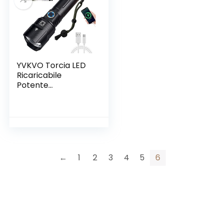
Escursionismo, con
Modalità per
3000mAh Batterie
Camping Pesca
Trekking
YVKVO Torcia LED
Ricaricabile
Potente
Professionale 10000
Lumen Torce Alta
Potenza XHP99
Torcia Tattica
Militare Elettrica,
IP65 Impermeabile
5 Modalità
←
1
2
3
4
5
6
Zoomabile,
Campeggio
Emergenza,
batería 26650