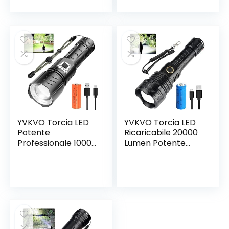
Finestra,
Telecomandi, per
Appartamento,
Garage, Ufficio,
Lavora con Alexa,
Google
YVKVO Torcia LED
YVKVO Torcia LED
Potente
Ricaricabile 20000
Professionale 10000
Lumen Potente
Lumen Ricaricabile
Professionale
USB Torce Tattica
Torce LED Alta
LED XHP90 Alta
Potenza con
Potenza, Torcia
Batteria, XHP90
IP65 Impermeabile
Tattica Militare
5 Modalità
Torcia Elettrica,
Zoomabile per
IPX65
Camping
Impermeabile 5