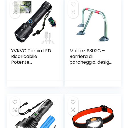
YVKVO Torcia LED
Mottez B302C –
Ricaricabile
Barriera di
Potente
parcheggio, design
Professionale
reclinabile
10000 Lumen
Torce Alta
Potenza XHP99
Torcia Tattica
Militare Elettrica,
IP65 Impermeabile
5 Modalità
Zoomabile,
Campeggio
Emergenza,