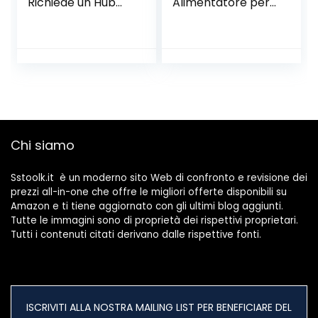
Richiede un Hub
Alimentatore per
AQARA,
dispositivo di
Connessione
controllo accessi
Zigbee, Rilevatore
tensione
Wireless per
universale Imposta
Sistema di allarme
uscite NC/NO,
e Domotica
Intervallo di tempo
Intelligente,
di ritardo 0-15
Compatibile con
secondi
Apple HomeKit,
Chi siamo
Alexa, IFTTT
Sstoolk.it è un moderno sito Web di confronto e revisione dei
prezzi all-in-one che offre le migliori offerte disponibili su
Amazon e ti tiene aggiornato con gli ultimi blog aggiunti.
Tutte le immagini sono di proprietà dei rispettivi proprietari.
Tutti i contenuti citati derivano dalle rispettive fonti.
ISCRIVITI ALLA NOSTRA MAILING LIST PER BENEFICIARE DEL