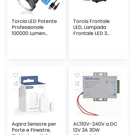
batería 26650
Torcia LED Potente
Torcia Frontale
Professionale
LED, Lampada
100000 Lumen
Frontale LED 3
Ricaricabile USB,
Modalità di
Torcia XHP90
Illuminazione
Tattica Alta
Angolo di 60°
Potenza, Torce Led
Regolabile
IPX6 Impermeabile
Luminosità 140
5 Modalità di Luce
Lumen, Lampada
con Batteria
da Testa LED per
5000mAh, per
Campeggio,
Camping
Escursioni, Pesca,
Escursionismo
Corsa (3 Batterie
Incluse)
Aqara Sensore per
AC110V-240V a DC
Porte e Finestre,
12V 3A 30W