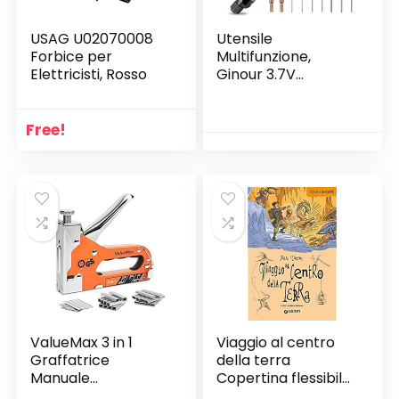
USAG U02070008
Utensile
Forbice per
Multifunzione,
Elettricisti, Rosso
Ginour 3.7V
Strumento
Multifunzione, Mini
Trapano Elettrico
Free!
Smerigliatrice
Utensile Rotante,
Kit 32 Accessori, 3
Velocità Variabili,
USB Ricaricabile
Batteria al Litio, Per
DIY
ValueMax 3 in 1
Viaggio al centro
Graffatrice
della terra
Manuale
Copertina flessibile
Multifunzione,
– 7 settembre 2011