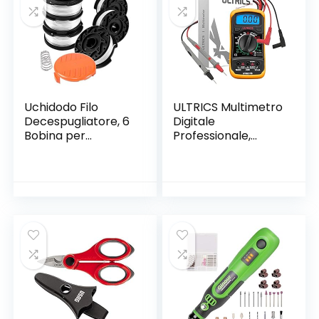
Uchidodo Filo
ULTRICS Multimetro
Decespugliatore, 6
Digitale
Bobina per
Professionale,
Decespugliatore
Amperometro
Black e Decker,
Voltmetro
Lunghezza 9,14m,
Ohmmetro, Mini
Diametro 1,65mm
Portatile
con 1 Copri Bobina
Multimeter
e 1 Molla
Elettrico Amp Ohm
Volt AC/DC
Corrente Tensione
Resistenza Diode
hFE Transistor
Continuità Tester