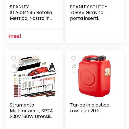
STANLEY
STANLEY STHT0-
STA034295 Rotella
70885 Giravite
Metrica, Nastro in
porta inserti
Fibra di Vetro, 10 m
Multibit 34pz
Free!
Strumento
Tanica in plastica
Multifunzione, SPTA
rossa da 20 lt
230V 130W Utensile
smerigliatrice
Utensile Rotante