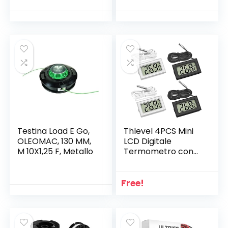
con 388 Accessori,
Velocita’ Variabile
Progettazione
Aerodinamica per
Incidere, Tagliare,
Lucidare, Levigare
Testina Load E Go,
Thlevel 4PCS Mini
OLEOMAC, 130 MM,
LCD Digitale
M 10X1,25 F, Metallo
Termometro con
Sonda Esterna
Impermeabile per
Frigorifero,
Free!
Congelatore,
Acquario (2X
Bianca, 2X Nero)