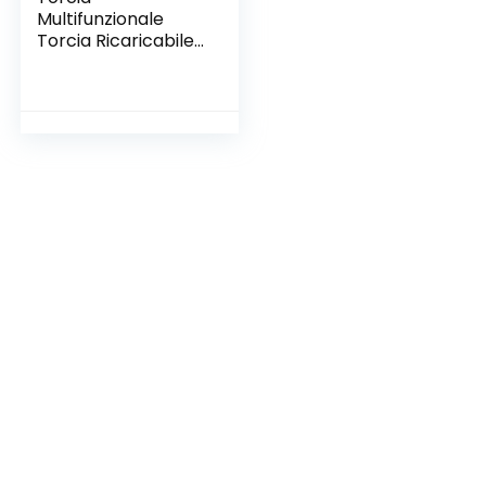
Multifunzionale
Torcia Ricaricabile
Zoomabile a Lungo
Raggio per
Campeggio
Escursionismo
Caccia Astronomia
Sopravvivenza
Allenamento Nero