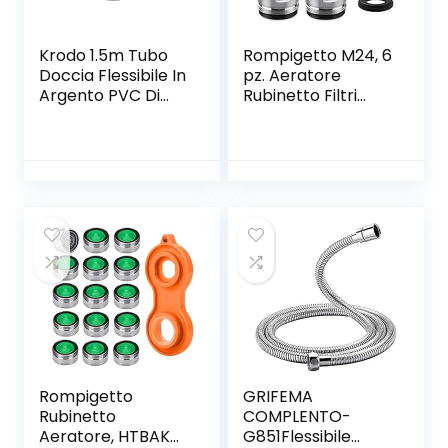
Krodo 1.5m Tubo
Rompigetto M24, 6
Doccia Flessibile In
pz. Aeratore
Argento PVC Di
Rubinetto Filtri
Ricambio
Rubinetti
Universale,
Lavandino per
Antipiega E A
Cucina e Bagno,
Prova Di Perdite E
con Filtro in
Resistente Ad Alta
Acciaio Inox e ABS
Temperatura
tra cui 8
Connettore In
Guarnizioni e 1
Ottone
Chiave Cromata
Rompigetto
GRIFEMA
Rubinetto
COMPLENTO-
Aeratore, HTBAKOI
G851Flessibile