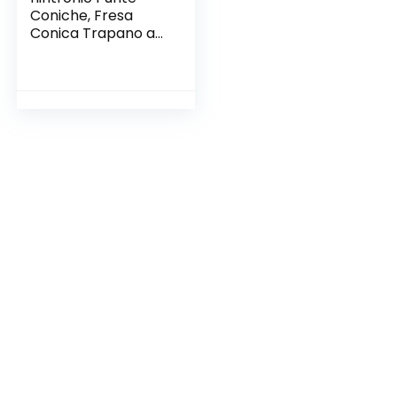
Coniche, Fresa
Conica Trapano a
Gradini,5 Punte in
Titanio con Gambo
Cambio Rapido HEX
ad Alta Velocità e 1
Punzone Centrale
Automatico con
Custodia
Adattabile a
Avvitatore