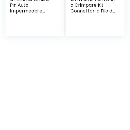
Pin Auto
a Crimpare Kit,
Impermeabile
Connettori a Filo da
Connettore,
200 Pezzi, Kit di
Connettore
Assortimento
Elettrico Spina
Connettori a Cavo
Impermeabile
Rapido AWG 22-16,
1.5mm terminale
16-14, 12-10,
20–16AWG
Connettori
Impermeabile
Terminali, Kit
legare Elettrico
Connettore Vanga
Connettore per
Auto Camion
Marina Moto