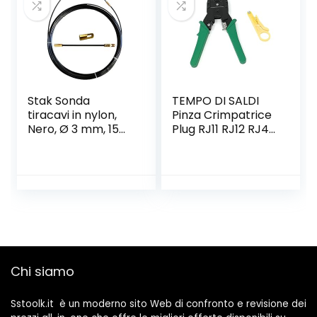
Pezzi 3 Porte/40
Pezzi 2 Porte/10
Pezzi 5 Porte.
Stak Sonda
TEMPO DI SALDI
tiracavi in nylon,
Pinza Crimpatrice
Nero, Ø 3 mm, 15
Plug RJ11 RJ12 RJ45
metri, con
4 6 8 Poli Per Cavo
terminali fissi,
Di Rete Ethernet
SYN3-015
Lan
Chi siamo
Sstoolk.it è un moderno sito Web di confronto e revisione dei