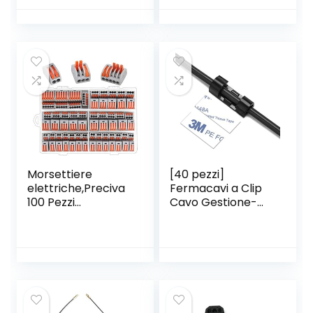
Morsettiere
[40 pezzi]
elettriche,Preciva
Fermacavi a Clip
100 Pezzi
Cavo Gestione-
Capicorda a
Ganci Fermacavi
Morsetto a Leva
Autoadesivi Con
Connettore cavo
Adesivo 3M-
elettrico Kit di
Passante per Cavi
morsettiere,Blocc
da Scrivania, Muro,
hi connettori
Pareti. Nero
elettrici con 50