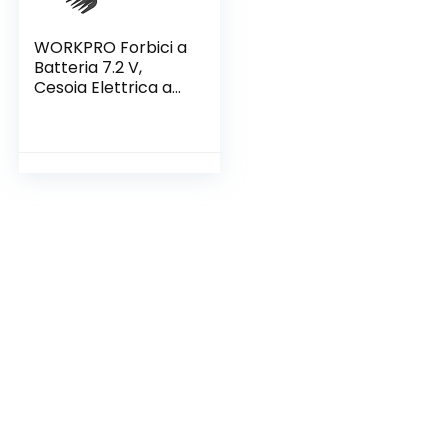
WORKPRO Forbici a
Batteria 7.2 V,
Cesoia Elettrica a
Batteria al Litio 1.5
Ah, Larghezza di
Taglio 90mm,
Lunghezza di Taglio
120mm, Adatto al
Giardino