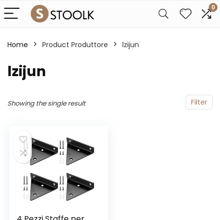
0
Home
Product Produttore
‎lzijun
‎lzijun
Filter
Showing the single result
4 Pezzi Staffe per