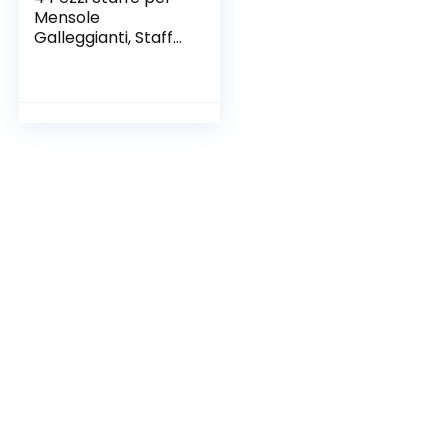
Mensole
Galleggianti, Staffa
a Parete
Triangolari,
Mensola Staffa
Angolare
Reggimensola a
Parete per
Mensole, Libreria