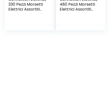
330 Pezzi Morsetti
480 Pezzi Morsetti
Elettrici Assortiti
Elettrici Assortiti
Isolati Capocorda
Isolati Capocorda
con Connettori a
con Connettori ad
Spada e Forcella
Occhiello, a
Banana, a Spada, a
Puntale e Piggy
Back