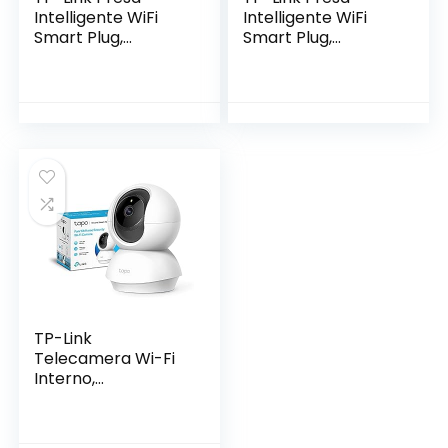
Intelligente WiFi
Intelligente WiFi
Smart Plug,
Smart Plug,
Compatibile con
Compatibile con
Alexa e Google
Alexa e Google
Home, Controllo
Home, Controllo
Remoto tramite
Remoto tramite
APP Tapo, 10A,
APP Tapo, 10A,
2300W (Tapo P100)
2300W, confezione
da 2 pezzi (Tapo
P100)
TP-Link
Telecamera Wi-Fi
Interno,
Videocamera
sorveglianza 1080P,
Visione Notturna,