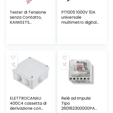
Tester di Tensione
PT1005 1000V 10A
senza Contatto,
universale
KAIWEETS
multimetro digitale
Cercafase,
della sonda Cavi di
Rilevatore di
prova Pin Ago più
Tensione a Doppia
uscite del tester
Sensibilità
del Piombo Sonda
12V/48V-1000V,
a filo Pen Cable
Display LCD, Test
Filo Fase/Neutro,
Torcia, Allarme
Acustico
ELETTROCANALI
Relè ad impulsi
400C4 cassetta di
Tipo
derivazione con
260182300000PAS