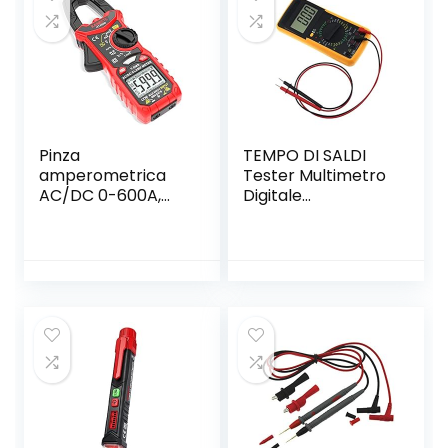
Pinza
TEMPO DI SALDI
amperometrica
Tester Multimetro
AC/DC 0-600A,
Digitale
KAIWEETS Pinza
Professione Con
multimetro
Cavi Puntali
professionale T-
Protester
RMS 6000
Multimeter
conteggi, misure
corrente tensione
AC/DC
Temperatura
Capacità
Resistenza Diodi
Continuità Duty
Cycle