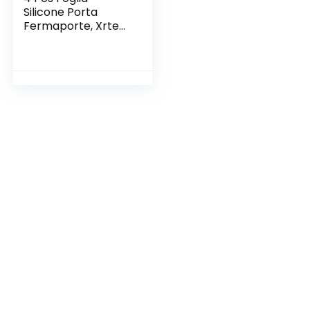
Silicone Porta
Fermaporte, Xrten
Silicone Porta
Foglia Fermaporte
Porta di Sicurezza
Proteggono le Dita