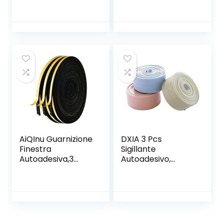
Calamita
di Riparazione per
Moschiera per
Porte Cerniere
Porte di Soggiorno
con Fori, Piastre
Camera da Letto
per Montaggio
Casa
Piatto in Acciaio
Inossidabile con
Viti per Legno
Ripiani Porte
AiQInu Guarnizione
DXIA 3 Pcs
Finestra
Sigillante
Autoadesiva,3
Autoadesivo,
Rotoli 6x3mm 15m
Nastro Sigillante
Schiuma Nastro
Impermeabile,
Paraspifferi Porta,
PVC Nastro
Alta Densità
Striscia
Neoprene Adesivo
Autoadesivo S
Isolamento Nastro