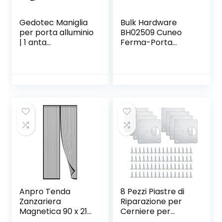
Gedotec Maniglia
Bulk Hardware
per porta alluminio
BH02509 Cuneo
| 1 anta
Ferma-Porta
ferramenta nera
Deluxe in Gomma
maniglia porta
Antiscivolo, Grigio
camera su rosone
quadrato per
porte interne | BB
– Mazzo di barbe |
Coppia di maniglie
nero opaco |
PREMERE 1317 | 1
Set
Anpro Tenda
8 Pezzi Piastre di
Zanzariera
Riparazione per
Magnetica 90 x 210
Cerniere per
cm per Porta con
Armadietti, Piastra