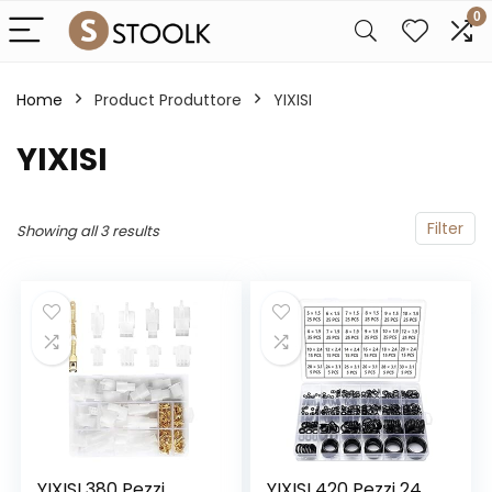
0
Home
Product Produttore
‎YIXISI
‎YIXISI
Filter
Showing all 3 results
YIXISI 380 Pezzi
YIXISI 420 Pezzi 24