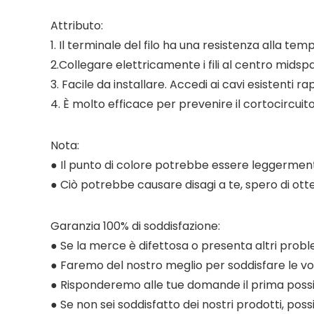
Attributo:
1. Il terminale del filo ha una resistenza alla te
2.Collegare elettricamente i fili al centro mids
3. Facile da installare. Accedi ai cavi esistenti 
4. È molto efficace per prevenire il cortocircuit
Nota:
● Il punto di colore potrebbe essere leggerment
● Ciò potrebbe causare disagi a te, spero di ot
Garanzia 100% di soddisfazione:
● Se la merce è difettosa o presenta altri proble
● Faremo del nostro meglio per soddisfare le vo
● Risponderemo alle tue domande il prima possib
● Se non sei soddisfatto dei nostri prodotti, poss