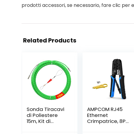
prodotti accessori, se necessario, fare clic per
Related Products
Sonda Tiracavi
AMPCOM RJ45
di Poliestere
Ethernet
15m, Kit di
Crimpatrice, 8P
Strumenti per
/ 6P-RJ11, RJ12
l’installazione di
Cricchetto