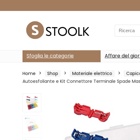
Search
for:
Sfoglia le categorie
Affare del gio
Home
Shop
Materiale elettrico
Capic
Autoesfoliante e Kit Connettore Terminale Spade Mas