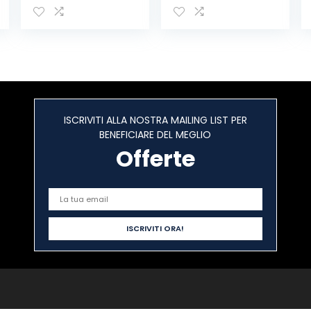
Stagno
Canalina
Manicotto di
Copricavi,
Collegamento
Canalina
Cavo
Passacavi
Sotterraneo del
Pavimento – 20
Area Esterna 3
x 10 mm – 1 m
Poli per
Lunghezza –
Diametro del
Bianco
ISCRIVITI ALLA NOSTRA MAILING LIST PER
Cavo Ø1-13mm
BENEFICIARE DEL MEGLIO
Offerte