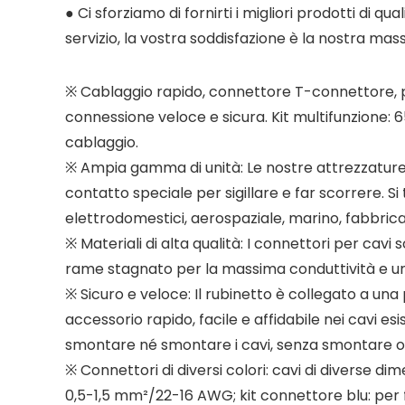
● Ci sforziamo di fornirti i migliori prodotti di qual
servizio, la vostra soddisfazione è la nostra mass
※ Cablaggio rapido, connettore T-connettore, pu
connessione veloce e sicura. Kit multifunzione:
cablaggio.
※ Ampia gamma di unità: Le nostre attrezzature s
contatto speciale per sigillare e far scorrere. Si t
elettrodomestici, aerospaziale, marino, fabbrica, 
※ Materiali di alta qualità: I connettori per cavi 
rame stagnato per la massima conduttività e un
※ Sicuro e veloce: Il rubinetto è collegato a una
accessorio rapido, facile e affidabile nei cavi esi
smontare né smontare i cavi, senza smontare o t
※ Connettori di diversi colori: cavi di diverse dim
0,5-1,5 mm²/22-16 AWG; kit connettore blu: per fi