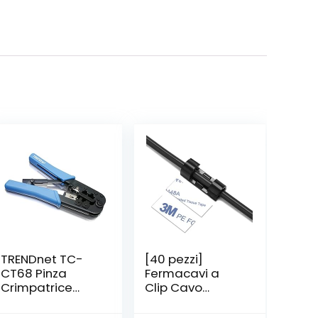
TRENDnet TC-
[40 pezzi]
CT68 Pinza
Fermacavi a
Crimpatrice
Clip Cavo
Professionale
Gestione- Ganci
Fermacavi