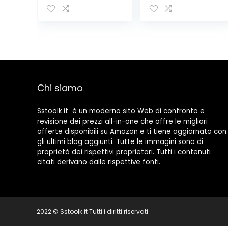
Cavi, Fish Tape
Cricchetto
Diametro
Taglierina
4,5mm, con
Spellafili Blu
Molla di Guida
Chi siamo
Sstoolk.it è un moderno sito Web di confronto e
revisione dei prezzi all-in-one che offre le migliori
offerte disponibili su Amazon e ti tiene aggiornato con
gli ultimi blog aggiunti. Tutte le immagini sono di
proprietà dei rispettivi proprietari. Tutti i contenuti
citati derivano dalle rispettive fonti.
2022 © Sstoolk.it Tutti i diritti riservati