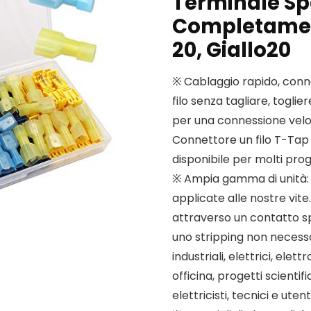
Terminale S
Completament
20, Giallo20
※ Cablaggio rapido, conn
filo senza tagliare, togli
per una connessione veloc
Connettore un filo T-Tap
disponibile per molti prog
※ Ampia gamma di unità: 
applicate alle nostre vite
attraverso un contatto spe
uno stripping non necessar
industriali, elettrici, ele
officina, progetti scienti
elettricisti, tecnici e uten