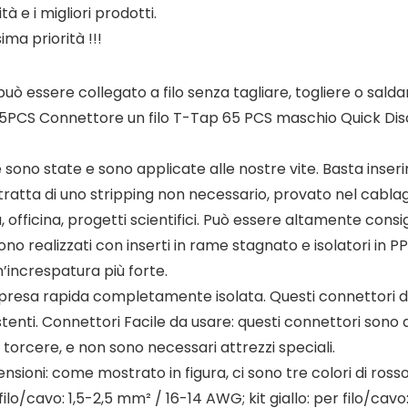
ità e i migliori prodotti.
ima priorità !!!
ò essere collegato a filo senza tagliare, togliere o sald
 65PCS Connettore un filo T-Tap 65 PCS maschio Quick Disc
ono state e sono applicate alle nostre vite. Basta inseri
ratta di uno stripping non necessario, provato nel cablaggio d
officina, progetti scientifici. Può essere altamente consigli
sono realizzati con inserti in rame stagnato e isolatori in P
’increspatura più forte.
 presa rapida completamente isolata. Questi connettori di 
stenti. Connettori Facile da usare: questi connettori sono di
orcere, e non sono necessari attrezzi speciali.
ensioni: come mostrato in figura, ci sono tre colori di rosso
lo/cavo: 1,5-2,5 mm² / 16-14 AWG; kit giallo: per filo/cavo