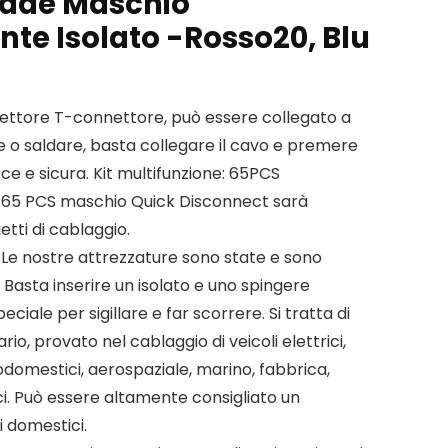
pade Maschio
e Isolato -Rosso20, Blu
ettore T-connettore, può essere collegato a
ere o saldare, basta collegare il cavo e premere
e e sicura. Kit multifunzione: 65PCS
 65 PCS maschio Quick Disconnect sarà
etti di cablaggio.
Le nostre attrezzature sono state e sono
. Basta inserire un isolato e uno spingere
ciale per sigillare e far scorrere. Si tratta di
io, provato nel cablaggio di veicoli elettrici,
ttrodomestici, aerospaziale, marino, fabbrica,
fici. Può essere altamente consigliato un
ti domestici.