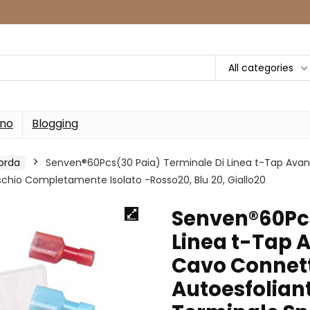
All categories
rno
Blogging
orda
Senven®60Pcs(30 Paia) Terminale Di Linea t-Tap Ava
chio Completamente Isolato -Rosso20, Blu 20, Giallo20
Senven®60Pcs
Linea t-Tap 
Cavo Connet
Autoesfoliant