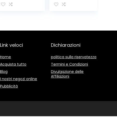
Autoadesivi Con
Adesivo 3M-
Passante per
Cavi da
Scrivania, Muro,
Pareti. Nero
Link veloci
Dichiarazioni
Home
politica sulla riservatezza
Acquista tutto
Termini e Condizioni
Blog
Divulgazione delle
Affiliazioni
I nostri negozi online
Pubblicità