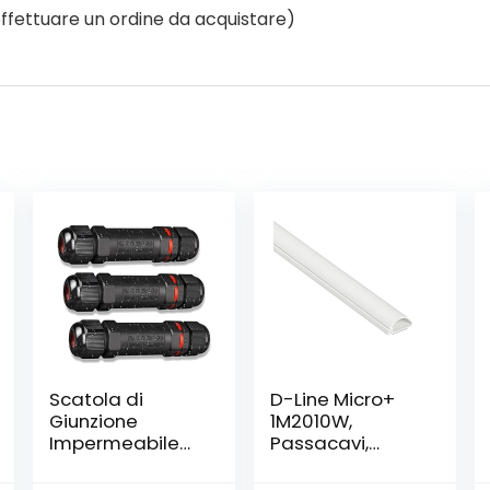
 effettuare un ordine da acquistare)
Scatola di
D-Line Micro+
Giunzione
1M2010W,
Impermeabile
Passacavi,
IP68, 3 Pezzi
Canalina
Connettore
Passacavi,