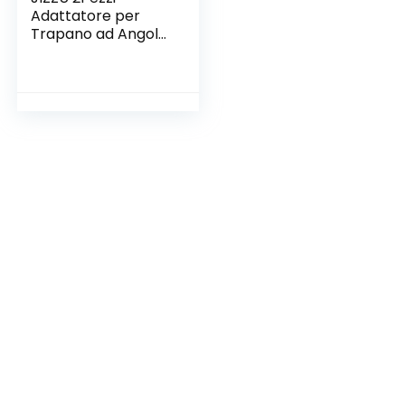
Adattatore per
Trapano ad Angolo
Retto 105° 1/4
pollici Cacciavite a
Taglio Esagonale
Porta-inserti di
Estensione di
Trapano Angolare
per Trapano
Elettrico,
Cacciavite a
Angolo Retto