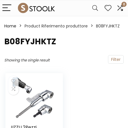
0
Home
Product Riferimento produttore
‎B08FYJHKTZ
‎B08FYJHKTZ
Filter
Showing the single result
JIZZU 2Pezzi