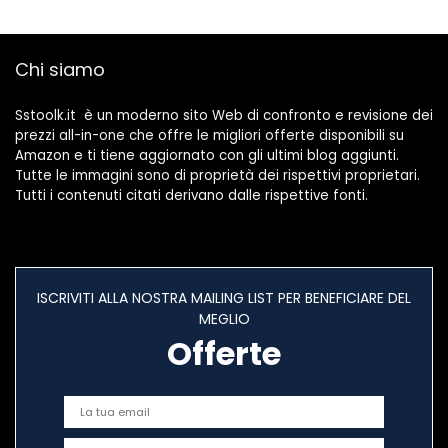
Specchio,
Switch, PS4, Xbox,
Piastrelle e Vetri
PC, Macbook,
Colorati
Occhiali, Orologio
Chi siamo
Sstoolk.it è un moderno sito Web di confronto e revisione dei
prezzi all-in-one che offre le migliori offerte disponibili su
Amazon e ti tiene aggiornato con gli ultimi blog aggiunti.
Tutte le immagini sono di proprietà dei rispettivi proprietari.
Tutti i contenuti citati derivano dalle rispettive fonti.
ISCRIVITI ALLA NOSTRA MAILING LIST PER BENEFICIARE DEL
MEGLIO
Offerte