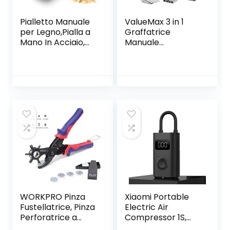
Pialletto Manuale
ValueMax 3 in 1
per Legno,Pialla a
Graffatrice
Mano In Acciaio,
Manuale
Pialla Lavorazione
Multifunzione,
Legno,Pialla a
Sparapunti in
Mano Piccola per
Acciaio con 3000
Rifilare,Perfetto
Graffette, Ideale
per la Lavorazione
per Tappezzeria,
del
Ferramenta di
Legno,Rifilatura,Pial
Fissaggio,
latura del Legno
Decorazione,
Lavorazione del
Legno, Mobili
WORKPRO Pinza
Xiaomi Portable
Fustellatrice, Pinza
Electric Air
Perforatrice a
Compressor 1S,
Fustella per Cuoio
Compressore