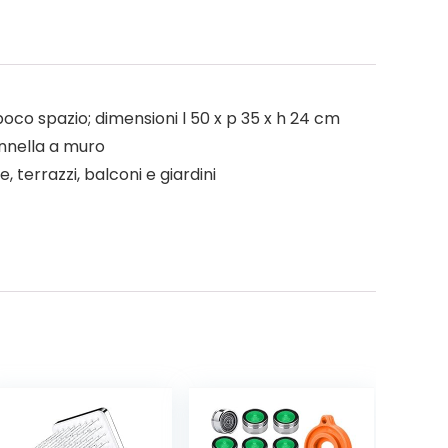
poco spazio; dimensioni l 50 x p 35 x h 24 cm
annella a muro
e, terrazzi, balconi e giardini