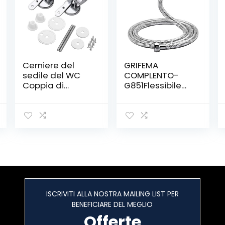
Cerniere del
GRIFEMA
sedile del WC
COMPLENTO-
Coppia di
G851Flessibile
cerniere di
Doccia in
ricambio rifinite
Acciaio
in lega
Inossidabile
Coprivaso
(G1/2 pollici, 150
Sedile WC per
CM), Tubo
Legno | Resina |
Doccia da Anti
MDF Sedili WC –
Torsione,
Compresi i
Argento/Cromo
Raccordi
ISCRIVITI ALLA NOSTRA MAILING LIST PER
BENEFICIARE DEL MEGLIO
Offerte