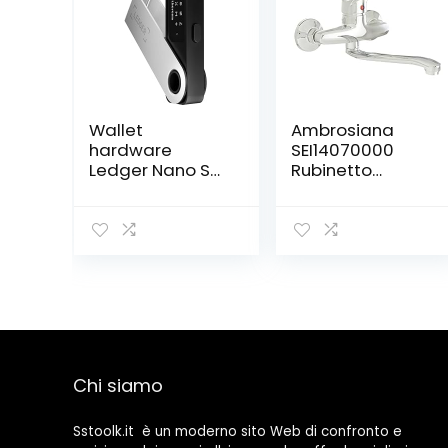
Wallet
Ambrosiana
hardware
SEI14070000
Ledger Nano S
Rubinetto
Plus – Proteggi
Miscelatore
criptovalute, NFT
Lavello con
e token
Girevole, Cromo
Chi siamo
Sstoolk.it è un moderno sito Web di confronto e