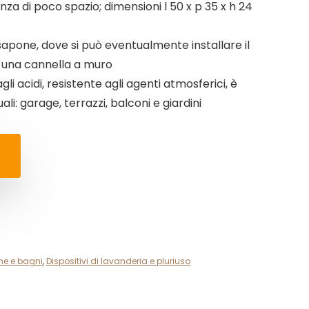
za di poco spazio; dimensioni l 50 x p 35 x h 24
apone, dove si può eventualmente installare il
i una cannella a muro
gli acidi, resistente agli agenti atmosferici, è
ali: garage, terrazzi, balconi e giardini
ine e bagni
,
Dispositivi di lavanderia e pluriuso