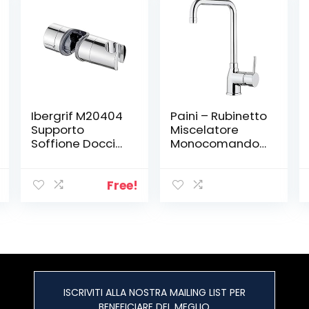
Ibergrif M20404
Paini – Rubinetto
Supporto
Miscelatore
Soffione Doccia
Monocomando
per Barra per
Cucina, Lavello,
Saliscendi,
Cromato, Leva
Regolabile
laterale con
Free!
Ricambio Porta
bocca U
per Doccetta,
orientabile,
18-25 mm, ABS,
Design
Cromo, Argento
moderno,
interamente
prodotto e
lavorato in Italia
ISCRIVITI ALLA NOSTRA MAILING LIST PER
BENEFICIARE DEL MEGLIO