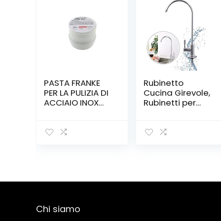
PASTA FRANKE
Rubinetto
PER LA PULIZIA DI
Cucina Girevole,
ACCIAIO INOX
Rubinetti per
LAVELLI CAPPE
Lavello
CUCINE A GAS
Monocomando
300g
in Acciaio Inox
con Maniglia
Singola e
Fredda per
Lavello Cucina
Rubinetto Alto
Lavabo
Chi siamo