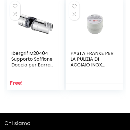
Compresi i
Guarnizioni
Raccordi
Ibergrif M20404
PASTA FRANKE PER
Supporto Soffione
LA PULIZIA DI
Doccia per Barra
ACCIAIO INOX
per Saliscendi,
LAVELLI CAPPE
Regolabile
CUCINE A GAS
Ricambio Porta
300g
Free!
per Doccetta, 18-
25 mm, ABS,
Cromo, Argento
Chi siamo