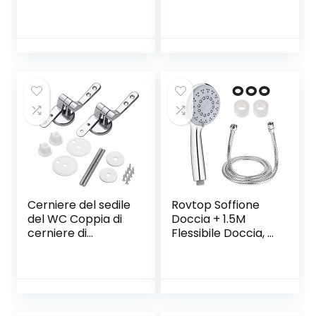
Formaldeide
Nero Rubinetto a
Chiusura
Cascata Quadrato
Ammortizzata
Ottone Alta
tavoletta wc con
Qualità
Sgancio Rapido a
Miscelatore
un Pulsante, facile
Lavabo Bagno
da montare,
Nero Acqua Calda
Materiale
e Fredda
Antibatterico a
Fissaggio
Superiore, a Forma
di O
Cerniere del sedile
Rovtop Soffione
del WC Coppia di
Doccia + 1.5M
cerniere di
Flessibile Doccia, 5
ricambio rifinite in
Funzioni Getti,
lega Coprivaso
Doccia Soffione
Sedile WC per
Multifunzionale ad
Legno | Resina |
Alta Pressione, con
MDF Sedili WC –
Teflon e