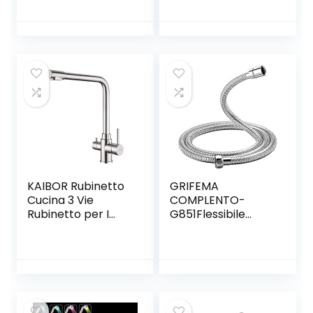
Acciaio Inox con
Doccia Alta
Maniglia Singola e
Pressione,
Fredda per Lavello
Risparmio Idrico,
Cucina Rubinetto
Soffione per
Alto Lavabo
Doccia Universale
Dimensione
Collegare, Doccia
soffione con Tubo
Doccia
KAIBOR Rubinetto
GRIFEMA
Cucina 3 Vie
COMPLENTO-
Rubinetto per I
G851Flessibile
Sistemi Osmosi
Doccia in Acciaio
Inversa
Inossidabile (G1/2
Miscelatore 3 Vie
pollici, 150 CM),
Cucina Girevole a
Tubo Doccia da
360 ° Acqua
Anti Torsione,
Fredda e Calda
Argento/Cromo