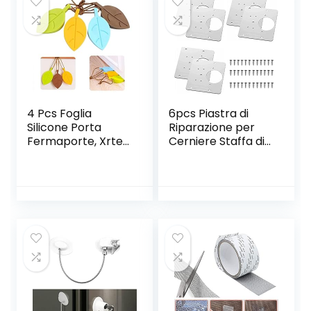
4 Pcs Foglia
6pcs Piastra di
Silicone Porta
Riparazione per
Fermaporte, Xrten
Cerniere Staffa di
Silicone Porta
Riparazione per
Foglia Fermaporte
Cerniere Piastra di
Porta di Sicurezza
Riparazione
Proteggono le Dita
Cerniera per Mobili
Armadio con Foro
e 36 Viti per
Armadietti Porte
Cucine Cassetti