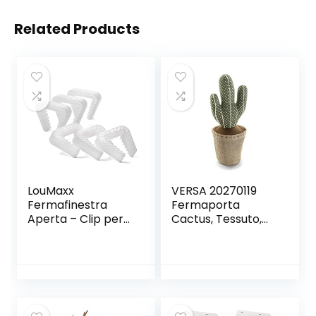
Related Products
LouMaxx
VERSA 20270119
Fermafinestra
Fermaporta
Aperta – Clip per
Cactus, Tessuto,
Finestre – Blocca
Multicolore,
Finestra e Porta –
12x12x34 cm
Protezione
Assicurata