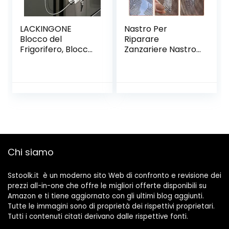
LACKINGONE
Nastro Per
Blocco del
Riparare
Frigorifero, Blocco
Zanzariere Nastro
del Frigorifero con
Adesivo in Fibra Di
Chiavi, Blocco del
Vetro Per Finestre
congelatore
Schermo Patch
antiruggine con
Adesivo Forte Per
Strong 3M(Bianco,
Riparazione Di
Ellittico)
Finestre E Porte
Anti-zanzara
Insetto Finestre
Insetto Con
Chi siamo
Adesivo Forte
Sstoolk.it è un moderno sito Web di confronto e revisione dei
prezzi all-in-one che offre le migliori offerte disponibili su
Amazon e ti tiene aggiornato con gli ultimi blog aggiunti.
Tutte le immagini sono di proprietà dei rispettivi proprietari.
Tutti i contenuti citati derivano dalle rispettive fonti.