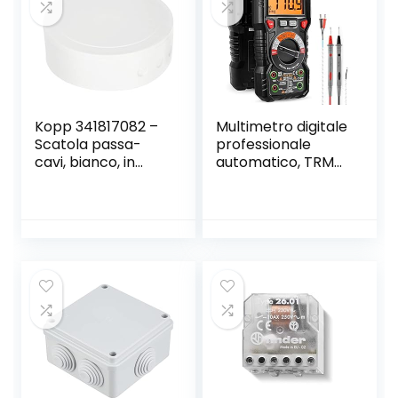
Torcia, Allarme
Acustico
Kopp 341817082 –
Multimetro digitale
Scatola passa-
professionale
cavi, bianco, in
automatico, TRMS
plastica
6000 Conti
(prompt jack LED),
Tester Elettrico,
Tensione /
Corrente /
Resistenza /
Capacità /
Temperatura /
Frequenza –
KAIWEETS