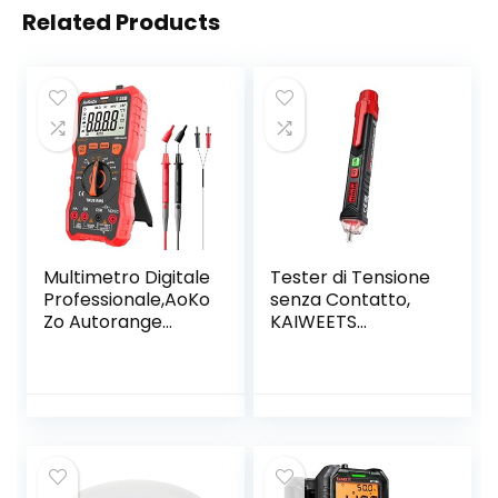
Related Products
Multimetro Digitale
Tester di Tensione
Professionale,AoKo
senza Contatto,
Zo Autorange
KAIWEETS
Multimetro Digitale
Cercafase,
Tester,6000
Rilevatore di
Conti,TRMS
Tensione a Doppia
Sensibilità
12V/48V-1000V,
Display LCD, Test
Filo Fase/Neutro,