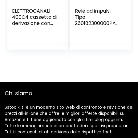
ELETTROCANALI
Relè ad impulsi
400C4 cassetta di
Tipo
derivazione con
260182300000PAS
passacavi
– Serie 26 Finder
Chi siamo
Sstoolk.it è un moderno sito Web di confronto e revisione dei
prezzi all-in-one che offre le migliori offerte disponibili su
Amazon e ti tiene aggiornato con gli ultimi blog aggiunti.
Tutte le immagini sono di proprietà dei rispettivi proprietari.
Tutti i contenuti citati derivano dalle rispettive fonti.