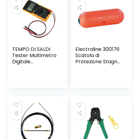
TEMPO DI SALDI
Electraline 300176
Tester Multimetro
Scatola di
Digitale
Protezione Stagna
Professione Con
per Spina e Presa
Cavi Puntali
Volante
Protester
Impermeabile
Multimeter
Ip44, Arancione