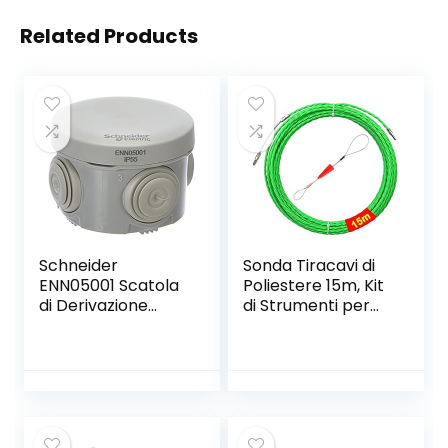
Related Products
Schneider
Sonda Tiracavi di
ENN05001 Scatola
Poliestere 15m, Kit
di Derivazione
di Strumenti per
Ip55, Bianco,
l’installazione di
60×40
Cavi, Fish Tape
Diametro 4,5mm,
con Molla di Guida