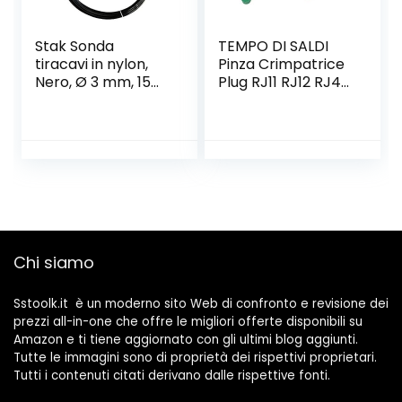
Stak Sonda
TEMPO DI SALDI
tiracavi in nylon,
Pinza Crimpatrice
Nero, Ø 3 mm, 15
Plug RJ11 RJ12 RJ45
metri, con
4 6 8 Poli Per Cavo
terminali fissi,
Di Rete Ethernet
SYN3-015
Lan
Chi siamo
Sstoolk.it è un moderno sito Web di confronto e revisione dei
prezzi all-in-one che offre le migliori offerte disponibili su
Amazon e ti tiene aggiornato con gli ultimi blog aggiunti.
Tutte le immagini sono di proprietà dei rispettivi proprietari.
Tutti i contenuti citati derivano dalle rispettive fonti.