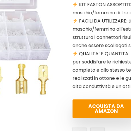
KIT FASTON ASSORTITI: 
maschio/femmina di tre dif
FACILI DA UTILIZZARE: t
maschio/femmina all’estre
struttura i connettori ris
anche essere scollegati s
QUALITA’ E QUANTITA’: q
per soddisfare le richiest
completo e allo stesso tem
realizzati in ottone e le g
alta conduttività e un ot
ACQUISTA DA
AMAZON