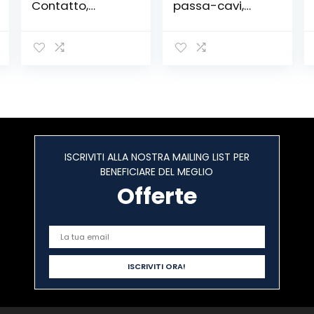
Contatto,
passa-cavi,
KAIWEETS
bianco, in
Cercafase,
plastica
Rilevatore di
Tensione a
Doppia
Sensibilità
12V/48V-1000V,
Display LCD,
Test Filo
Fase/Neutro,
ISCRIVITI ALLA NOSTRA MAILING LIST PER
Torcia, Allarme
BENEFICIARE DEL MEGLIO
Acustico
Offerte