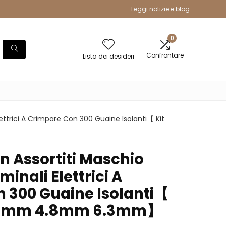
Leggi notizie e blog
0
Confrontare
Lista dei desideri
ettrici A Crimpare Con 300 Guaine Isolanti【 Kit
n Assortiti Maschio
nali Elettrici A
 300 Guaine Isolanti【
2.8mm 4.8mm 6.3mm】