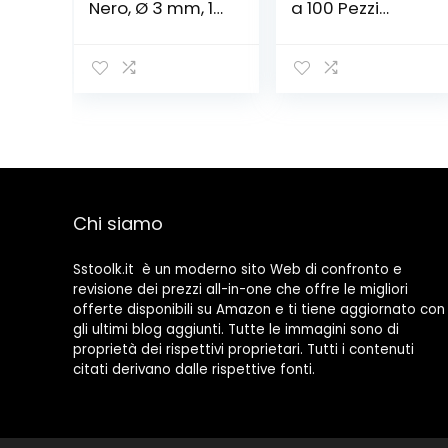
Nero, Ø 3 mm, 15
a 100 Pezzi
metri, con
Capicorda a
terminali fissi,
Morsetto a Leva
SYN3-015
Connettore
cavo elettrico
Kit di
morsettiere,Bloc
chi connettori
elettrici con 50
Pezzi 3 Porte/40
Pezzi 2 Porte/10
Chi siamo
Pezzi 5 Porte.
Sstoolk.it è un moderno sito Web di confronto e
revisione dei prezzi all-in-one che offre le migliori
offerte disponibili su Amazon e ti tiene aggiornato con
gli ultimi blog aggiunti. Tutte le immagini sono di
proprietà dei rispettivi proprietari. Tutti i contenuti
citati derivano dalle rispettive fonti.