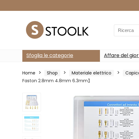
Search
for:
Sfoglia le categorie
Affare del gio
Home
Shop
Materiale elettrico
Capic
Faston 2.8mm 4.8mm 6.3mm】