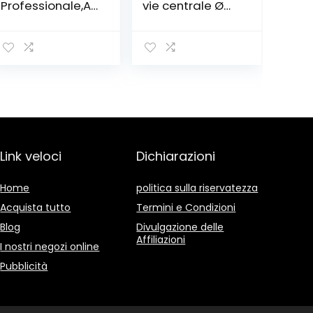
Professionale,Ao
vie centrale Ø
KoZo Autorange
17-20 mm
Multimetro
Digitale
Tester,6000
Conti,TRMS
Link veloci
Dichiarazioni
Home
politica sulla riservatezza
Acquista tutto
Termini e Condizioni
Blog
Divulgazione delle
Affiliazioni
I nostri negozi online
Pubblicità