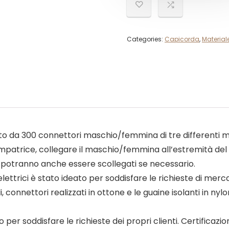
Categories:
Capicorda
,
Materiale
o da 300 connettori maschio/femmina di tre differenti misu
patrice, collegare il maschio/femmina all’estremità del cav
ma potranno anche essere scollegati se necessario.
ettrici è stato ideato per soddisfare le richieste di merc
i, connettori realizzati in ottone e le guaine isolanti in ny
er soddisfare le richieste dei propri clienti. Certificazi