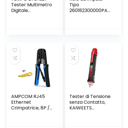
Tester Multimetro
Tipo
Digitale
260182300000PAS
Professione Con
– Serie 26 Finder
Cavi Puntali
Protester
Multimeter
AMPCOM RJ45
Tester di Tensione
Ethernet
senza Contatto,
Crimpatrice, 8P /
KAIWEETS
6P-RJ11, RJ12
Cercafase,
Cricchetto
Rilevatore di
Cricchetto
Tensione a Doppia