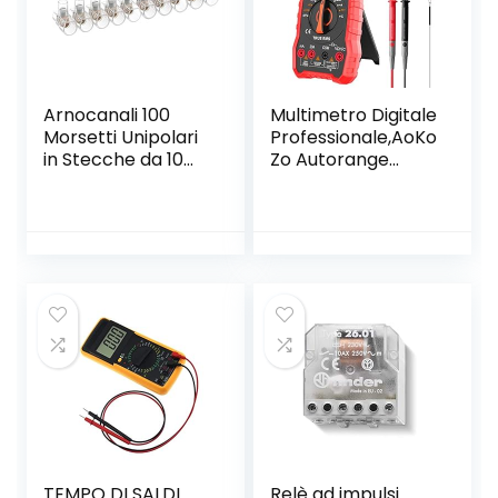
Arnocanali 100
Multimetro Digitale
Morsetti Unipolari
Professionale,AoKo
in Stecche da 10
Zo Autorange
Poli , 1.5 mmq
Multimetro Digitale
Tester,6000
Conti,TRMS
TEMPO DI SALDI
Relè ad impulsi