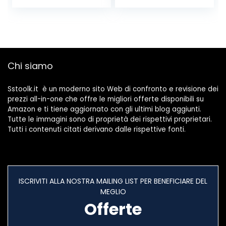
Taglierina Spellafili
Sensibilità
Blu
12V/48V-1000V,
Display LCD, Test
Filo Fase/Neutro,
Torcia, Allarme
Acustico
Chi siamo
Sstoolk.it è un moderno sito Web di confronto e revisione dei
prezzi all-in-one che offre le migliori offerte disponibili su
Amazon e ti tiene aggiornato con gli ultimi blog aggiunti.
Tutte le immagini sono di proprietà dei rispettivi proprietari.
Tutti i contenuti citati derivano dalle rispettive fonti.
ISCRIVITI ALLA NOSTRA MAILING LIST PER BENEFICIARE DEL
MEGLIO
Offerte