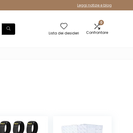
Leggi notizie e blog
0
Confrontare
Lista dei desideri