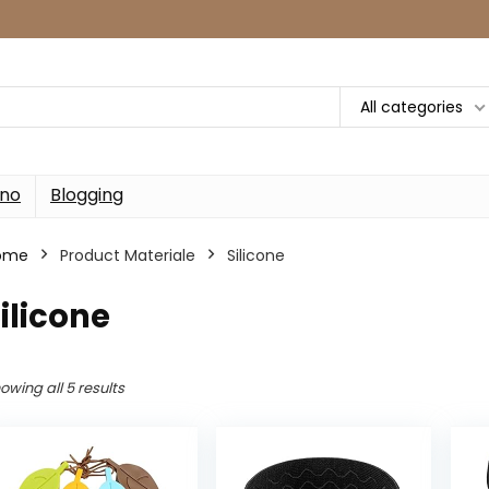
All categories
rno
Blogging
ome
Product Materiale
‎Silicone
Silicone
owing all 5 results