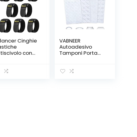
ilancer Cinghie
VABNEER
astiche
Autoadesivo
tiscivolo con
Tamponi Porta
iusura a
Paraurti, 172 Pz
rappo, 30x5cm
Gommini
 Pezzi) Cinghie
Trasparenti
Strappo Utili per
Paracolp,
olunghe, Cavi,
Ammortizzatore
rde, Flessibili,
di Colpi Proteggi
ci e per
Muro, Porte,
ringere i
Cassetti, Armadi
ntaloni alle
viglie