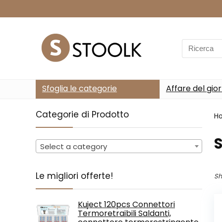
Search
for:
Sfoglia le categorie
Affare del gio
Categorie di Prodotto
H
‎
Select a category
Le migliori offerte!
Sh
Kuject 120pcs Connettori
Termoretraibili Saldanti,