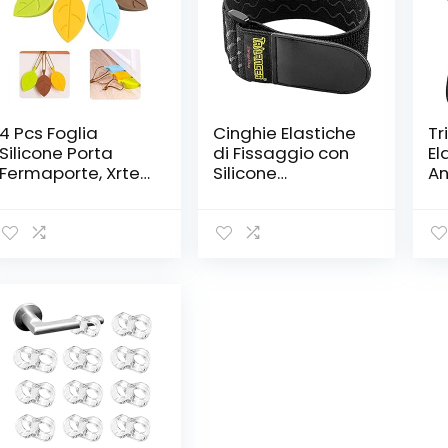
4 Pcs Foglia
Cinghie Elastiche
Tr
Silicone Porta
di Fissaggio con
El
Fermaporte, Xrten
Silicone
An
Silicone Porta
Antiscivolo,
Ch
Foglia
46x5cm(8 Pezzi)
St
Fermaporte Porta
Cinghie Multiuso
(8
di Sicurezza
con Chiusura a
a 
Proteggono le
Strappo per
Pr
Dita
Biciclette,
Co
Rimorchi, Barche,
Bi
Organizzatore di
St
Corde da
Pa
Giardino, Cavi,
Ca
Tubi