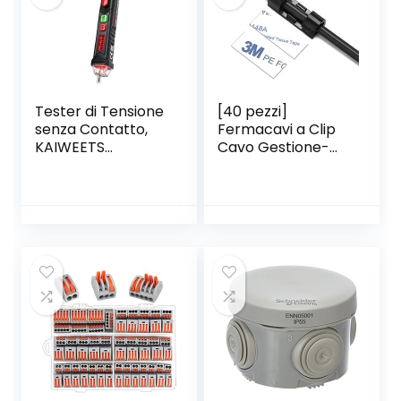
Tester di Tensione
[40 pezzi]
senza Contatto,
Fermacavi a Clip
KAIWEETS
Cavo Gestione-
Cercafase,
Ganci Fermacavi
Rilevatore di
Autoadesivi Con
Tensione a Doppia
Adesivo 3M-
Sensibilità
Passante per Cavi
12V/48V-1000V,
da Scrivania, Muro,
Display LCD, Test
Pareti. Nero
Filo Fase/Neutro,
Torcia, Allarme
Acustico