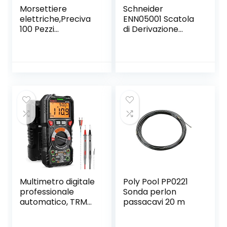
Morsettiere
Schneider
elettriche,Preciva
ENN05001 Scatola
100 Pezzi
di Derivazione
Capicorda a
Ip55, Bianco,
Morsetto a Leva
60×40
Connettore cavo
elettrico Kit di
morsettiere,Blocc
hi connettori
elettrici con 50
Pezzi 3 Porte/40
Pezzi 2 Porte/10
Pezzi 5 Porte.
Multimetro digitale
Poly Pool PP0221
professionale
Sonda perlon
automatico, TRMS
passacavi 20 m
6000 Conti
(prompt jack LED),