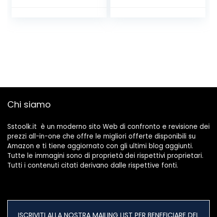
Tester Elettrico,
Tensione /
Corrente /
Resistenza /
Capacità /
Temperatura /
Frequenza –
KAIWEETS
Chi siamo
Sstoolk.it è un moderno sito Web di confronto e revisione dei
prezzi all-in-one che offre le migliori offerte disponibili su
Amazon e ti tiene aggiornato con gli ultimi blog aggiunti.
Tutte le immagini sono di proprietà dei rispettivi proprietari.
Tutti i contenuti citati derivano dalle rispettive fonti.
ISCRIVITI ALLA NOSTRA MAILING LIST PER BENEFICIARE DEL