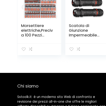
Morsettiere
Scatola di
elettriche,Preciv
Giunzione
a 100 Pezzi
Impermeabile
Capicorda a
IP68, 3 Pezzi
Morsetto a Leva
Connettore
Connettore
Stagno
cavo elettrico
Manicotto di
Kit di
Collegamento
morsettiere,Bloc
Cavo
chi connettori
Sotterraneo del
elettrici con 50
Area Esterna 3
Pezzi 3 Porte/40
Poli per
Pezzi 2 Porte/10
Diametro del
Chi siamo
Pezzi 5 Porte.
Cavo Ø1-13mm
Sstoolk.it è un moderno sito Web di confronto e
revisione dei prezzi all-in-one che offre le migliori