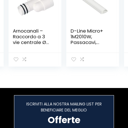
Arnocanali –
D-Line Micro+
Raccordo a 3
1M2010W,
vie centrale Ø
Passacavi,
17-20 mm
Canalina
Passacavi,
Canalina
Copricavi,
Canalina
Passacavi
Pavimento – 20
x 10 mm – 1 m
Lunghezza –
Bianco
ISCRIVITI ALLA NOSTRA MAILING LIST PER
BENEFICIARE DEL MEGLIO
Offerte