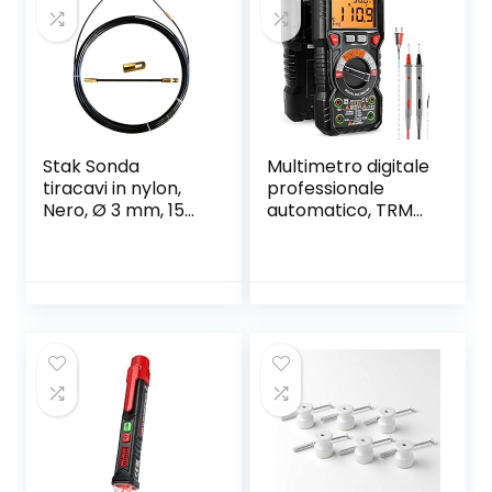
Stak Sonda
Multimetro digitale
tiracavi in nylon,
professionale
Nero, Ø 3 mm, 15
automatico, TRMS
metri, con
6000 Conti
terminali fissi,
(prompt jack LED),
SYN3-015
Tester Elettrico,
Tensione /
Corrente /
Resistenza /
Capacità /
Temperatura /
Frequenza –
KAIWEETS