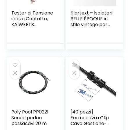
Tester di Tensione
Klartext – Isolatori
senza Contatto,
BELLE ÉPOQUE in
KAIWEETS
stile vintage per
Cercafase,
installazione con
Rilevatore di
cavo trecciato
Tensione a Doppia
tessile, in pregiata
Sensibilità
porcellana
12V/48V-1000V,
artigianale, colore
Display LCD, Test
bianco lucido,
Filo Fase/Neutro,
Ø20mm, 6 Pz.
Torcia, Allarme
Acustico
Poly Pool PP0221
[40 pezzi]
Sonda perlon
Fermacavi a Clip
passacavi 20 m
Cavo Gestione-
Ganci Fermacavi