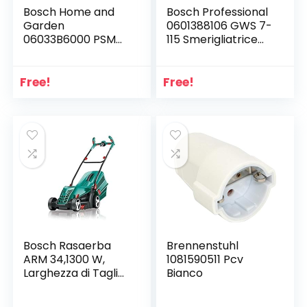
Bosch Home and
Bosch Professional
Garden
0601388106 GWS 7-
06033B6000 PSM
115 Smerigliatrice
200 AES Levigatrice
Angolare, 720 W, 1.8
Universale, 200 W
kg, 115 mm, Blu, 230
V
Free!
Free!
Bosch Rasaerba
Brennenstuhl
ARM 34,1300 W,
1081590511 Pcv
Larghezza di Taglio
Bianco
34 cm, Confezione
in Cartone