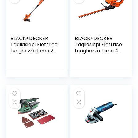
BLACK+DECKER
BLACK+DECKER
Tagliasiepi Elettrico
Tagliasiepi Elettrico
Lunghezza lama 25
Lunghezza lama 45
cm, Doppia
cm, Impugnatura
Impugnatura
Ergonomica – 420
Regolabile 450 W,
W, BEHT201-QS
BESTA525-QS