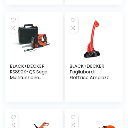
Prevalenza max.
10,5 m)
BLACK+DECKER
BLACK+DECKER
RS890K-QS Sega
Tagliabordi
Multifunzione
Elettrico Ampiezza
Autoselect
taglio 23 cm,
Scorpion con Tre
Impugnatura
Lame in Valigetta,
Singola 250 W,
500 W, 0-2700
GL250-QS
giri/min, Nero