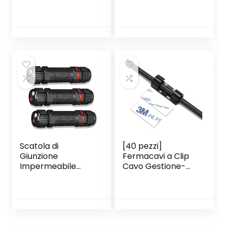
Professionale
Multimetro Digitale
Tester,6000
Conti,TRMS
Scatola di
[40 pezzi]
Giunzione
Fermacavi a Clip
Impermeabile
Cavo Gestione-
IP68, 3 Pezzi
Ganci Fermacavi
Connettore
Autoadesivi Con
Stagno Manicotto
Adesivo 3M-
di Collegamento
Passante per Cavi
Cavo Sotterraneo
da Scrivania, Muro,