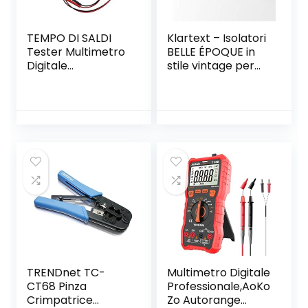
TEMPO DI SALDI
Klartext – Isolatori
Tester Multimetro
BELLE ÉPOQUE in
Digitale
stile vintage per
Professione Con
installazione con
Cavi Puntali
cavo trecciato
Protester
tessile, in pregiata
Multimeter
porcellana
artigianale, colore
bianco lucido,
Ø20mm, 6 Pz.
TRENDnet TC-
Multimetro Digitale
CT68 Pinza
Professionale,AoKo
Crimpatrice
Zo Autorange