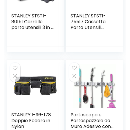
STANLEY STST1-
STANLEY STST1-
80151 Carrello
75517 Cassetta
porta utensili 3 in 1,
Porta Utensili,
3 livelli di
Nero/Giallo, 16″
stoccaggio,
Capacità di carico
20 kg
STANLEY 1-96-178
Portascopa e
Doppio Fodero in
Portaspazzole da
Nylon
Muro Adesivo con