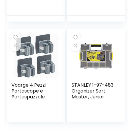
4 Posti e 3 Ganci,
TUOHBOVA
Supporto Parete
Scopa e Porta
Acciaio Inossidabil
per Cucina, Bagno,
Garage, Grigio
Voarge 4 Pezzi
STANLEY 1-97-483
Portascope e
Organizer Sort
Portaspazzole
Master, Junior
Muro Montato,
Porta Scope
Parete Holder
Autoadesiva,
Supporto per