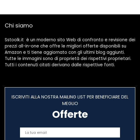
Scopa da
Appendere, Non
c’è Bisogno di
Prendere a Pugni
Chi siamo
per Cucina e
Bagno (Blu)
Sstoolk.it è un moderno sito Web di confronto e revisione dei
prezzi all-in-one che offre le migliori offerte disponibili su
Amazon e ti tiene aggiornato con gli ultimi blog aggiunti.
Tutte le immagini sono di proprietà dei rispettivi proprietari.
Tutti i contenuti citati derivano dalle rispettive fonti.
ISCRIVITI ALLA NOSTRA MAILING LIST PER BENEFICIARE DEL
MEGLIO
Offerte