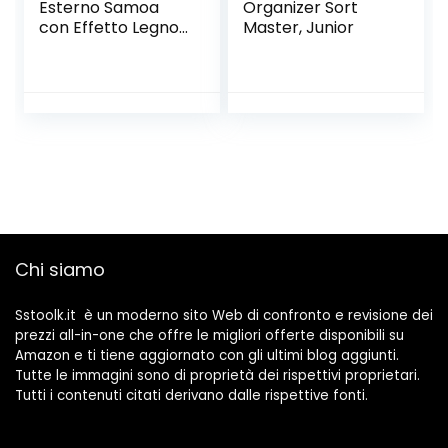
Esterno Samoa
Organizer Sort
con Effetto Legno,
Master, Junior
116,4×44,7×57
Centimetri
Marrone
Chi siamo
Sstoolk.it è un moderno sito Web di confronto e revisione dei
prezzi all-in-one che offre le migliori offerte disponibili su
Amazon e ti tiene aggiornato con gli ultimi blog aggiunti.
Tutte le immagini sono di proprietà dei rispettivi proprietari.
Tutti i contenuti citati derivano dalle rispettive fonti.