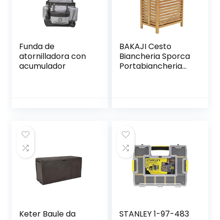
Funda de
BAKAJI Cesto
atornilladora con
Biancheria Sporca
acumulador
Portabiancheria
Casa in Legno di
bambù e Tessuto
Contenitore
Salvaspazio con
Coperchio e Sacco
Estraibile capacità
100lt Dimensione
50 x 35 x 60 cm
Keter Baule da
STANLEY 1-97-483