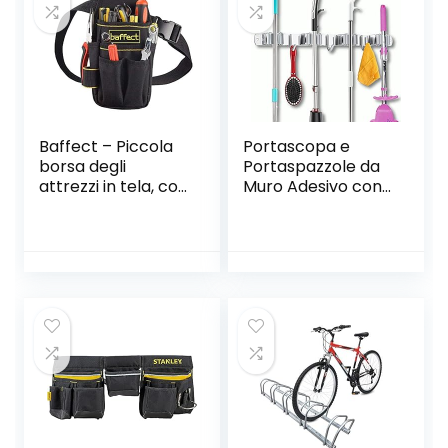
Baffect – Piccola
Portascopa e
borsa degli
Portaspazzole da
attrezzi in tela, con
Muro Adesivo con
tasca e cintura
4 Posti e 3 Ganci,
regolabile in nylon;
TUOHBOVA
borsa resistente e
Supporto Parete
professionale da
Scopa e Porta
tenere in vita, per
Acciaio Inossidabil
lavori tecnici ed
per Cucina, Bagno,
elettricisti; colore
Garage, Grigio
nero