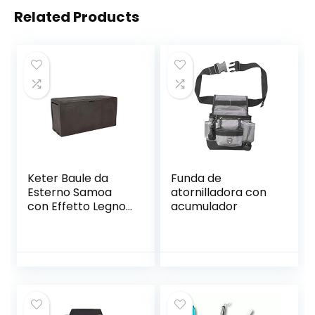
Related Products
Keter Baule da
Funda de
Esterno Samoa
atornilladora con
con Effetto Legno,
acumulador
116,4×44,7×57
Centimetri
Marrone