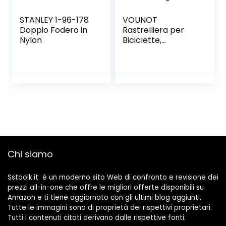
STANLEY 1-96-178
VOUNOT
Doppio Fodero in
Rastrelliera per
Nylon
Biciclette,
Rastrelliera
Portabici,
Installazione a
pavimento e
parete, 5 Posti,
Argento
Chi siamo
Sstoolk.it è un moderno sito Web di confronto e revisione dei
prezzi all-in-one che offre le migliori offerte disponibili su
Amazon e ti tiene aggiornato con gli ultimi blog aggiunti.
Tutte le immagini sono di proprietà dei rispettivi proprietari.
Tutti i contenuti citati derivano dalle rispettive fonti.