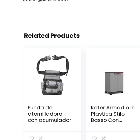
Related Products
Funda de
Keter Armadio In
atornilladora
Plastica Stilo
con acumulador
Basso Con
Ripiani
Regolabili, 68 x
39 x 90 Cm, Nero