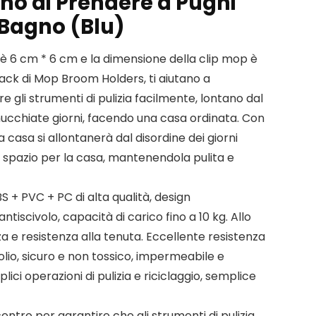
no di Prendere a Pugni
 Bagno (Blu)
è 6 cm * 6 cm e la dimensione della clip mop è
ack di Mop Broom Holders, ti aiutano a
 gli strumenti di pulizia facilmente, lontano dal
ucchiate giorni, facendo una casa ordinata. Con
a casa si allontanerà dal disordine dei giorni
 spazio per la casa, mantenendola pulita e
S + PVC + PC di alta qualità, design
tiscivolo, capacità di carico fino a 10 kg. Allo
e resistenza alla tenuta. Eccellente resistenza
’olio, sicuro e non tossico, impermeabile e
ici operazioni di pulizia e riciclaggio, semplice
entro per garantire che gli strumenti di pulizia