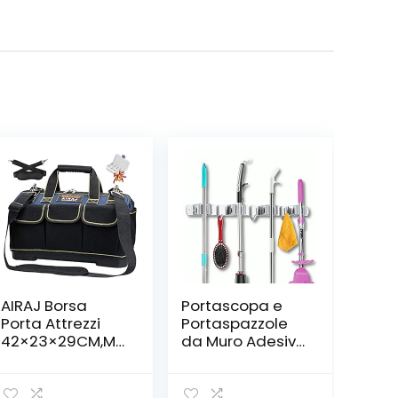
AIRAJ Borsa
Portascopa e
Porta Attrezzi
Portaspazzole
42×23×29CM,Mu
da Muro Adesivo
ltifunzionale a
con 4 Posti e 3
Bocca
Ganci,
Larga,Ampia
TUOHBOVA