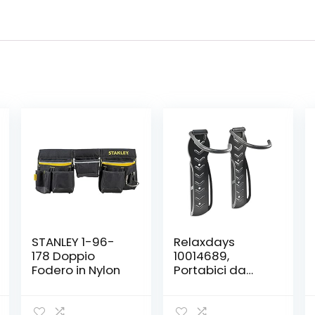
STANLEY 1-96-
Relaxdays
178 Doppio
10014689,
Fodero in Nylon
Portabici da
Muro, da Parete,
Pieghevole, per
Garage e