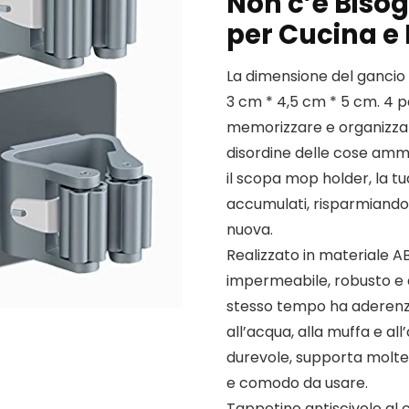
Non c’è Bisog
per Cucina e
La dimensione del gancio 
3 cm * 4,5 cm * 5 cm. 4 p
memorizzare e organizzare
disordine delle cose amm
il scopa mop holder, la tu
accumulati, risparmiando
nuova.
Realizzato in materiale AB
impermeabile, robusto e an
stesso tempo ha aderenza 
all’acqua, alla muffa e all
durevole, supporta moltepl
e comodo da usare.
Tappetino antiscivolo al c