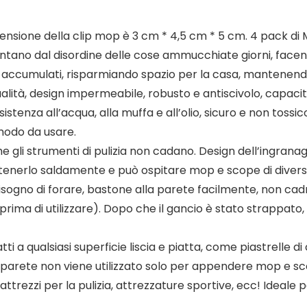
ensione della clip mop è 3 cm * 4,5 cm * 5 cm. 4 pack di
 lontano dal disordine delle cose ammucchiate giorni, fac
rni accumulati, risparmiando spazio per la casa, mantenend
alità, design impermeabile, robusto e antiscivolo, capacità
istenza all’acqua, alla muffa e all’olio, sicuro e non toss
omodo da usare.
e gli strumenti di pulizia non cadano. Design dell’ingranag
 tenerlo saldamente e può ospitare mop e scope di divers
isogno di forare, bastone alla parete facilmente, non cadr
a prima di utilizzare). Dopo che il gancio è stato strappato
ti a qualsiasi superficie liscia e piatta, come piastrelle d
a parete non viene utilizzato solo per appendere mop e 
attrezzi per la pulizia, attrezzature sportive, ecc! Ideale p