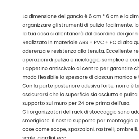
La dimensione del gancio è 6 cm * 6 cm e la dim
organizzare gli strumenti di pulizia facilmente,
la tua casa si allontanerà dal disordine dei gio
Realizzato in materiale ABS + PVC + PC di alta qu
aderenza e resistenza alla tenuta. Eccellente res
operazioni di pulizia e riciclaggio, semplice e c
Tappetino antiscivolo al centro per garantire ch
modo flessibile lo spessore di ciascun manico e
Con la parte posteriore adesiva forte, non c’è b
assicurarsi che la superficie sia asciutta e pulit
supporto sul muro per 24 ore prima dell’uso.
Gli organizzatori del rack di stoccaggio sono adat
smerigliato. Il nostro supporto per montaggio 
cose come scope, spazzoloni, rastrelli, ombrelli, 
scale, giardini, ecc.