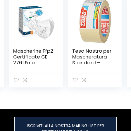
Mascherine Ffp2
Tesa Nastro per
Certificate CE
Mascheratura
2761 Ente
Standard –
Certificatore
Nastro in Carta
Italiana ITEC
per
100% Made In
Mascheratura,
Italy SICURA
Rimozione senza
AFFIDABILE
Residui per 4
ITALIANA Ffp2 5
Giorni, senza
strati BFE ≥99%
Solventi, 50 m x
50 Pezzi Bianco
50 mm
ISCRIVITI ALLA NOSTRA MAILING LIST PER