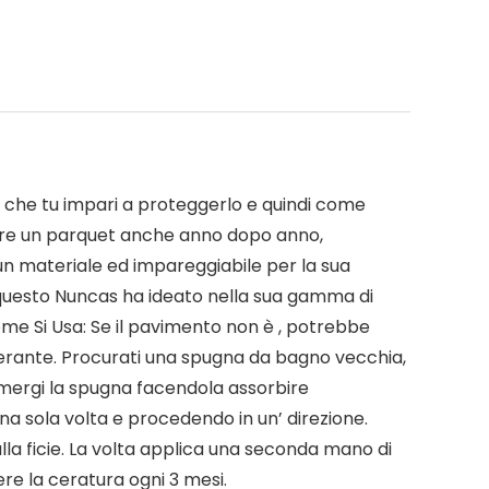
le che tu impari a proteggerlo e quindi come
avere un parquet anche anno dopo anno,
 un materiale ed impareggiabile per la sua
 questo Nuncas ha ideato nella sua gamma di
 Come Si Usa: Se il pavimento non è , potrebbe
cerante. Procurati una spugna da bagno vecchia,
mergi la spugna facendola assorbire
a sola volta e procedendo in un’ direzione.
lla ficie. La volta applica una seconda mano di
ere la ceratura ogni 3 mesi.