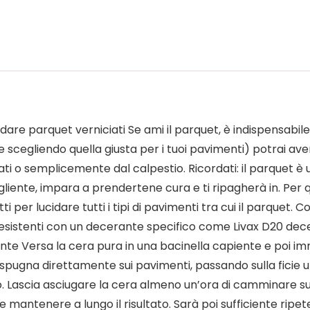
dare parquet verniciati Se ami il parquet, è indispensabi
(e scegliendo quella giusta per i tuoi pavimenti) potrai 
ti o semplicemente dal calpestio. Ricordati: il parquet è
liente, impara a prendertene cura e ti ripagherà in. Per
ti per lucidare tutti i tipi di pavimenti tra cui il parquet.
preesistenti con un decerante specifico come Livax D20 de
e Versa la cera pura in una bacinella capiente e poi im
spugna direttamente sui pavimenti, passando sulla ficie un
o. Lascia asciugare la cera almeno un’ora di camminare su
e mantenere a lungo il risultato. Sarà poi sufficiente ripet