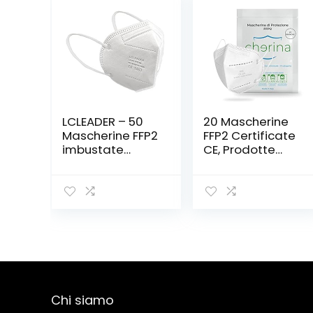
LCLEADER – 50
20 Mascherine
Mascherine FFP2
FFP2 Certificate
imbustate
CE, Prodotte
singolarmente
100% In ITALIA,
Imbustate
Singolarmente,
Mascherina ffp2
Protettiva 5
Strati, Adulto
Chi siamo