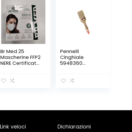
Br Med 25
Pennelli
Mascherine FFP2
Cinghiale
NERE Certificate
5948360
CE 1463,
Pennellessa
confezionate
Professionale,
singolarmente
Multicolore
mascherina
ffp2, Regular
Link veloci
Dichiarazioni