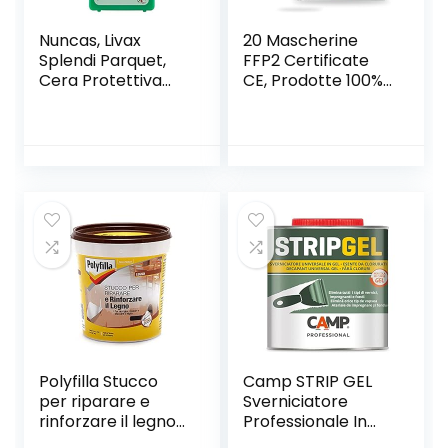
Nuncas, Livax
20 Mascherine
Splendi Parquet,
FFP2 Certificate
Cera Protettiva
CE, Prodotte 100%
per Pavimenti in
In ITALIA,
Legno, 1000 Ml
Imbustate
Singolarmente,
Mascherina ffp2
Protettiva 5 Strati,
Adulto
Polyfilla Stucco
Camp STRIP GEL
per riparare e
Sverniciatore
rinforzare il legno
Professionale In
pasta 1 kg
Gel Per Legno,