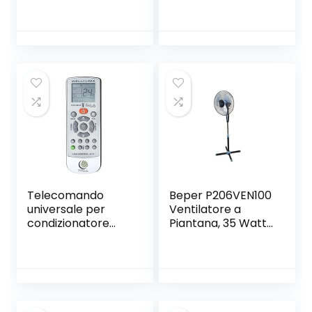
diametro 80-150
Portatile per
mm.Riduttore con
Pagamenti con
tubo di diametro
Bancomat, Carta
100, 120, 125 e 150
di Credito,
mm.Tubo per
Prepagata, Apple
condotti di
Pay e Google Pay
ventilazione..
– Firma Digitale
con App Nexi
Mobile
Telecomando
Beper P206VEN100
universale per
Ventilatore a
condizionatore
Piantana, 35 Watt,
climatizzatore
Metallo /ABS,
d’aria Wellclima
Diametro 40 cm, 3
DOUBLE,
Pale,3 Velocità,
compatibile con i
Oscillazione e
principali marchi
Inclinazione
tra cui Aermec –
regolabile, Nero