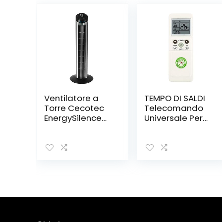
Ventilatore a
TEMPO DI SALDI
Torre Cecotec
Telecomando
EnergySilence
Universale Per
7090 Skyline 45
Condizionatore
W Nero (76 cm,
Climatizzatore
Grigio-Nero)
Multi Funzione
Timer