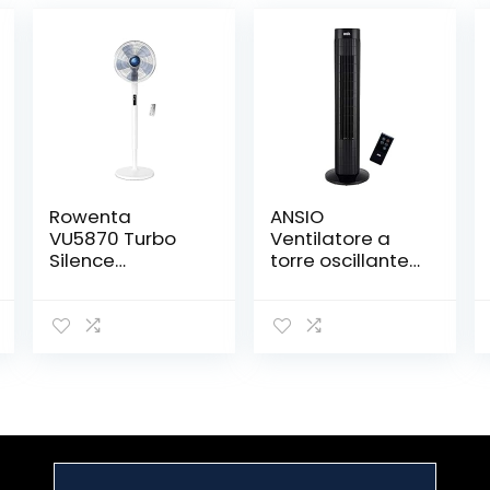
Rowenta
ANSIO
VU5870 Turbo
Ventilatore a
Silence
torre oscillante
Extreme+ Stand,
con
Ventilatore a
telecomando e
piantana, flusso
3 impostazioni
fino a 80
di velocità e di
m3/min** a
vento, con cavo
velocità
lungo 1,75 m.30
massima, 35
pollici – Nero
dBA a velocità
(batterie non
minima, Pratico
incluse)
telecomando, 5