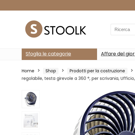
Search
for:
Sfoglia le categorie
Affare del gio
Home
Shop
Prodotti per la costruzione
regolabile, testa girevole a 360 °, per scrivania, Ufficio