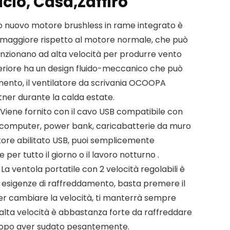
icio, Casa,Zaffiro
o nuovo motore brushless in rame integrato è
a maggiore rispetto al motore normale, che può
unzionano ad alta velocità per produrre vento
teriore ha un design fluido-meccanico che può
mento, il ventilatore da scrivania OCOOPA
tner durante la calda estate.
iene fornito con il cavo USB compatibile con
 computer, power bank, caricabatterie da muro
atore abilitato USB, puoi semplicemente
 per tutto il giorno o il lavoro notturno .
a ventola portatile con 2 velocità regolabili è
e esigenze di raffreddamento, basta premere il
er cambiare la velocità, ti manterrà sempre
l’alta velocità è abbastanza forte da raffreddare
dopo aver sudato pesantemente.