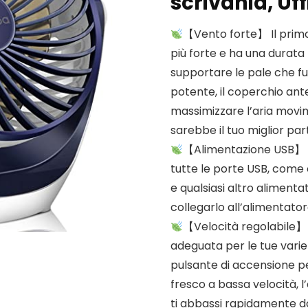
scrivania, Uff
【Vento forte】 Il prim
più forte e ha una durat
supportare le pale che f
potente, il coperchio an
massimizzare l’aria movi
sarebbe il tuo miglior par
【Alimentazione USB】 V
tutte le porte USB, come
e qualsiasi altro aliment
collegarlo all’alimentatore
【Velocità regolabile】 L
adeguata per le tue vari
pulsante di accensione p
fresco a bassa velocità, 
ti abbassi rapidamente 