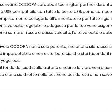
a scrivania OCOOPA sarebbe il tuo miglior partner durante
vo USB compatibile con tutte le porte USB, come comput
semplicemente collegarlo all’alimentatore per tutto il giorn
n 2 velocità regolabili è adeguata per le tue varie esige
rrà sempre fresco a bassa velocità, l’alta velocità è abb
olo OCOOPA non è solo potente, ma anche silenziosa, si 
 è impercettibile e non disturberà ciò che stai facendo, il mi
a yoga, ecc.
ondo del piedistallo aiutano a ridurre le vibrazioni e au
o d’aria sia diretto nella posizione desiderata e non scivo