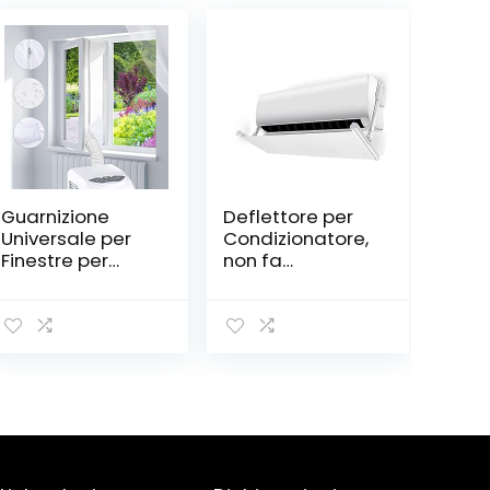
Guarnizione
Deflettore per
Universale per
Condizionatore,
Finestre per
non fa
Condizionatore
condensa non è
Portatile, Adatto
necessario
per la Maggior
alcun attrezzo
Parte delle
per Home Office
Finestre, Adatto
(Bianco)
per
condizionatori
mobili, Facile da
Installare, non è
necessario