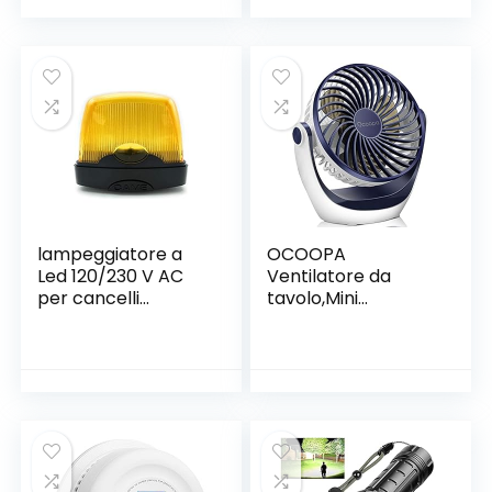
Asciugatrice – per
81 cm con Gancio e
Tutti Climatizzatori
Manico in Legno da
Mobili, Facile da
Campeggio
Montare – con Zip,
All’interno e
Chiusura a Strappo
All’esterno
lampeggiatore a
OCOOPA
Led 120/230 V AC
Ventilatore da
per cancelli
tavolo,Mini
automatici CAME
Ventilatore
USB,con forte
flusso d’aria e
funzionamento
silenzioso, velocità
regolabile, testa
girevole a 360 °,
per scrivania,