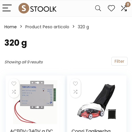
0
Home
Product Peso articolo
‎320 g
‎320 g
Filter
Showing all 9 results
AC110V-240V a DC
Copri Tagliaerba