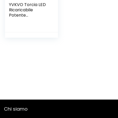
YVKVO Torcia LED
Ricaricabile
Potente
Professionale 10000
Lumen Torce Alta
Potenza XHP99
Torcia Tattica
Militare Elettrica,
IP65 Impermeabile
5 Modalità
Zoomabile,
Campeggio
Emergenza,
batería 26650
Chi siamo