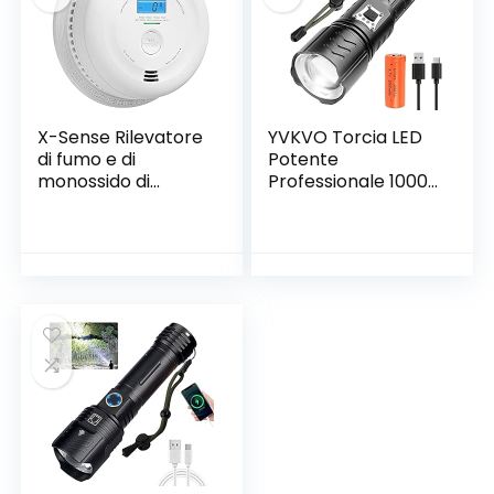
Ufficio, Casa,Zaffiro
X-Sense Rilevatore
YVKVO Torcia LED
di fumo e di
Potente
monossido di
Professionale 10000
carbonio con 10
Lumen Ricaricabile
anni di batteria,
USB Torce Tattica
schermo LCD,
LED XHP90 Alta
rilevatore di fumo e
Potenza, Torcia
CO con doppio
IP65 Impermeabile
sensore conforme
5 Modalità
agli standard EN
Zoomabile per
14604 e EN 50291,
Camping
auto-controllo,
Escursionismo, con
SC08
3000mAh Batterie