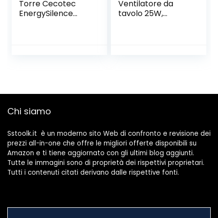
Torre Cecotec
Ventilatore da
EnergySilence
tavolo 25W,
7090 Skyline 45 W
ventilatore
Nero (76 cm,
portatile con 2
Grigio-Nero)
livelli di velocità
oscillante, angolo
di inclinazione ca.
Funzionamento
silenzioso a 20° per
ufficio e camera
da letto (9″ )
Chi siamo
Sstoolk.it è un moderno sito Web di confronto e revisione dei
prezzi all-in-one che offre le migliori offerte disponibili su
Amazon e ti tiene aggiornato con gli ultimi blog aggiunti.
Tutte le immagini sono di proprietà dei rispettivi proprietari.
Tutti i contenuti citati derivano dalle rispettive fonti.