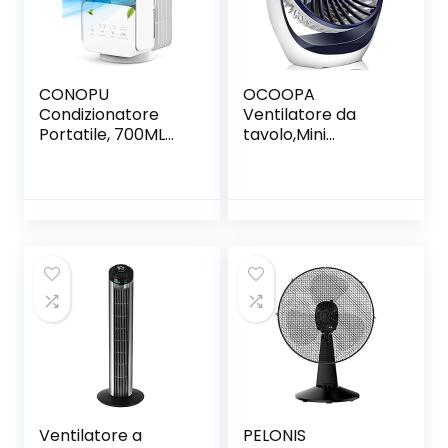
CONOPU
OCOOPA
Condizionatore
Ventilatore da
Portatile, 700ML
tavolo,Mini
Raffreddatore
Ventilatore
d’aria con 3
USB,con forte
velocità，4 in 1 Mini
flusso d’aria e
Condizionatore,
funzionamento
Oscillazione 120°, 2
silenzioso, velocità
modalità di nebbia,
regolabile, testa
Umidificatore,
girevole a 360 °,
Ventilatori, Casa,
per scrivania,
Ufficio, bianco,
Ufficio, Casa,Zaffiro
large
Ventilatore a
PELONIS