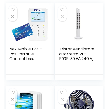
Nexi Mobile Pos –
Tristar Ventilatore
Pos Portatile
a torretta VE-
Contactless,
5905, 30 W, 240 V,
Lettore Elettronico
Bianco, 73 cm
Portatile per
Pagamenti con
Bancomat, Carta
di Credito,
Prepagata, Apple
Pay e Google Pay
– Firma Digitale
con App Nexi
Mobile