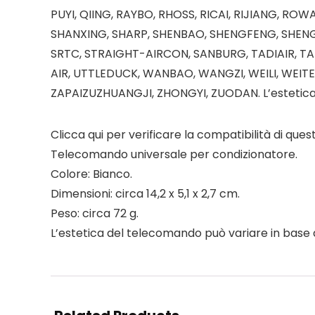
PUYI, QIING, RAYBO, RHOSS, RICAI, RIJIANG, R
SHANXING, SHARP, SHENBAO, SHENGFENG, SHENGF
SRTC, STRAIGHT-AIRCON, SANBURG, TADIAIR, TAD
AIR, UTTLEDUCK, WANBAO, WANGZI, WEILI, WEITEL
ZAPAIZUZHUANGJI, ZHONGYI, ZUODAN. L’estetica d
Clicca qui per verificare la compatibilità di que
Telecomando universale per condizionatore.
Colore: Bianco.
Dimensioni: circa 14,2 x 5,1 x 2,7 cm.
Peso: circa 72 g.
L’estetica del telecomando può variare in base a