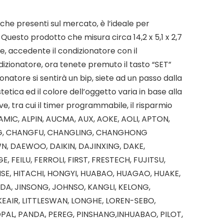
che presenti sul mercato, è l’ideale per
uesto prodotto che misura circa 14,2 x 5,1 x 2,7
, accedente il condizionatore con il
izionatore, ora tenete premuto il tasto “SET”
natore si sentirà un bip, siete ad un passo dalla
tica ed il colore dell’oggetto varia in base alla
ve, tra cui il timer programmabile, il risparmio
 AMIC, ALPIN, AUCMA, AUX, AOKE, AOLI, APTON,
FENG, CHANGFU, CHANGLING, CHANGHONG
 DAEWOO, DAIKIN, DAJINXING, DAKE,
FEILU, FERROLI, FIRST, FRESTECH, FUJITSU,
NSE, HITACHI, HONGYI, HUABAO, HUAGAO, HUAKE,
INDA, JINSONG, JOHNSO, KANGLI, KELONG,
IKEAIR, LITTLESWAN, LONGHE, LOREN-SEBO,
OPAL, PANDA, PEREG, PINSHANG,INHUABAO, PILOT,