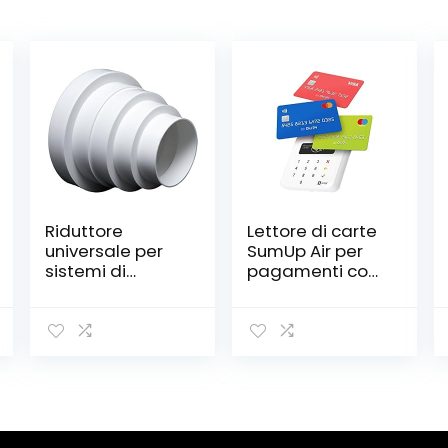
Riduttore
Lettore di carte
universale per
SumUp Air per
sistemi di
pagamenti con
ventilazione,
carta di debito,
diametro 80-
credito, Apple
150
Pay, Google Pay.
mm.Riduttore
Dispositivo
con tubo di
portatile
diametro 100,
contactless –
120, 125 e 150
avvicina
mm.Tubo per
soltanto la