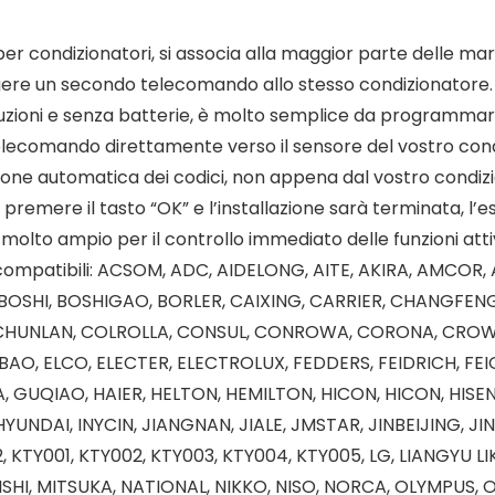
r condizionatori, si associa alla maggior parte delle mar
gere un secondo telecomando allo stesso condizionatore. Q
truzioni e senza batterie, è molto semplice da programmare
elecomando direttamente verso il sensore del vostro cond
one automatica dei codici, non appena dal vostro condizio
re il tasto “OK” e l’installazione sarà terminata, l’este
 molto ampio per il controllo immediato delle funzioni atti
a compatibili: ACSOM, ADC, AIDELONG, AITE, AKIRA, AMCOR,
, BOSHI, BOSHIGAO, BORLER, CAIXING, CARRIER, CHANG
HUNLAN, COLROLLA, CONSUL, CONROWA, CORONA, CROWN,
 ELCO, ELECTER, ELECTROLUX, FEDDERS, FEIDRICH, FEIGE, 
 GUQIAO, HAIER, HELTON, HEMILTON, HICON, HICON, HISE
UNDAI, INYCIN, JIANGNAN, JIALE, JMSTAR, JINBEIJING, J
 KTY001, KTY002, KTY003, KTY004, KTY005, LG, LIANGYU L
SHI, MITSUKA, NATIONAL, NIKKO, NISO, NORCA, OLYMPUS, 