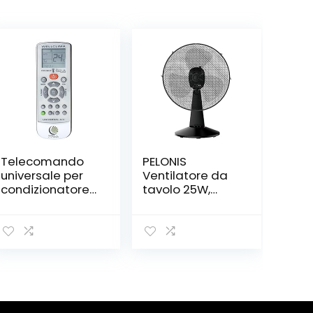
Telecomando
PELONIS
universale per
Ventilatore da
condizionatore
tavolo 25W,
climatizzatore
ventilatore
d’aria Wellclima
portatile con 2
DOUBLE,
livelli di velocità
compatibile con
oscillante,
i principali
angolo di
marchi tra cui
inclinazione ca.
Aermec – Airwell
Funzionamento
– Amstrad –
silenzioso a 20°