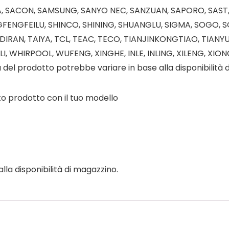
OWA, SACON, SAMSUNG, SANYO NEC, SANZUAN, SAPORO, SAST
ENGFEILU, SHINCO, SHINING, SHUANGLU, SIGMA, SOGO, S
IRAN, TAIYA, TCL, TEAC, TECO, TIANJINKONGTIAO, TIANYU
I, WHIRPOOL, WUFENG, XINGHE, INLE, INLING, XILENG, XION
el prodotto potrebbe variare in base alla disponibilità 
sto prodotto con il tuo modello
lla disponibilità di magazzino.