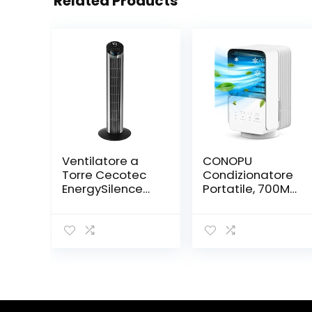
Related Products
Ventilatore a
CONOPU
Torre Cecotec
Condizionatore
EnergySilence
Portatile, 700ML
7090 Skyline 45
Raffreddatore
W Nero (76 cm,
d’aria con 3
Grigio-Nero)
velocità，4 in 1
Mini
Condizionatore,
Oscillazione
120°, 2 modalità
di nebbia,