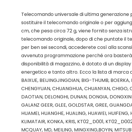
Telecomando universale di ultima generazione pe
sostituire il telecomando originale o per aggiun
cm, che pesa circa 72 g, viene fornito senza is
telecomando originale, dopo di che puntate il t
per ben sei secondi, accederete così alla scansi
avvenuta programmazione perché ora basterà preme
disponibilità di magazzino, è dotato di un display
energetico e tanto altro. Ecco la lista di marc
BAIXUE, BEIJINGJINGDIAN, BIG-THUMB, BOERKA
CHENGYUAN, CHUANGHUA, CHUANYAN, CHIGO, C
DAOTIAN, DELONGHI, DUNAN, DONGIA, DONGXINBAO,
GALANZ GEER, GLEE, GOLDSTAR, GREE, GUANGDA,
HUAMEI, HUANGHE, HUALING, HUAWEI, HUIFENG, HY
KLIMATAIR, KONKA, KRIS, KT02_D001, KT02_D002,
MCQUAY, MD, MEILING, MINGXING,BOYIN, MITSUBI