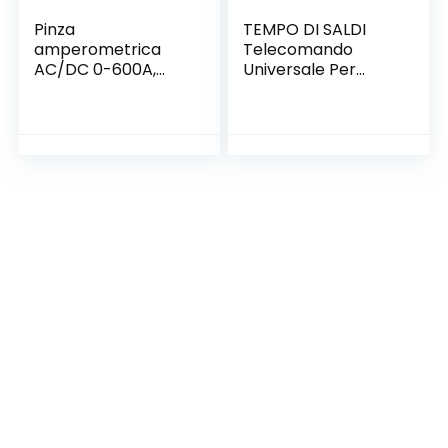
Pinza
TEMPO DI SALDI
amperometrica
Telecomando
AC/DC 0-600A,
Universale Per
KAIWEETS Pinza
Condizionatore
multimetro
Climatizzatore
professionale T-
Multi Funzione
RMS 6000 conteggi,
Timer
misure corrente
tensione AC/DC
Temperatura
Capacità
Resistenza Diodi
Continuità Duty
Cycle