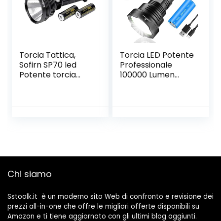
Torcia Tattica,
Torcia LED Potente
Sofirn SP70 led
Professionale
Potente torcia
100000 Lumen
super luminosi
Ricaricabile USB,
5500 Lumen CREE
Torcia XHP90
XHP70.2 LED per
Tattica Alta
Esplorando, 26650
Potenza, Torce Led
Batteria
IPX6 Impermeabile
5 Modalità di Luce
con Batteria
5000mAh, per
Camping
Chi siamo
Escursionismo
Sstoolk.it è un moderno sito Web di confronto e revisione dei
prezzi all-in-one che offre le migliori offerte disponibili su
Amazon e ti tiene aggiornato con gli ultimi blog aggiunti.