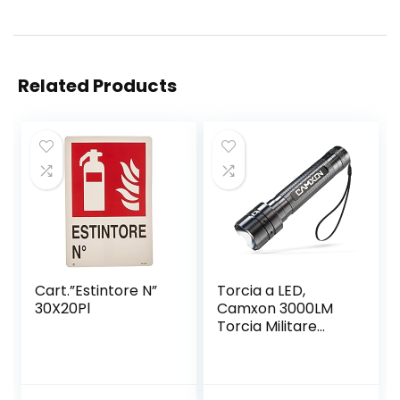
Related Products
Cart.”Estintore N”
Torcia a LED,
30X20Pl
Camxon 3000LM
Torcia Militare
Super Luminosa 4
Modalità Lega Di
Alluminio Alta
Qualità