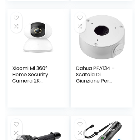
Impermeabile
Torcia LED Per
All’aperto
Xiaomi Mi 360°
Dahua PFA134 –
Home Security
Scatola Di
Camera 2K,
Giunzione Per
Bianco, 1.1 x 7.8 x
Telecamere Bullet
7.8 cm
E Dome Dahua,
Bianco, Φ90mmx35
mm